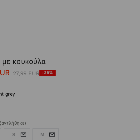
 με κουκούλα
EUR
27,99
EUR
-39%
ght grey
ξαντλήθηκε)
S
M