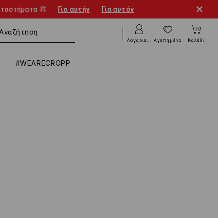
αταστήματα 🤑
Για αυτήν
Για αυτόν
Λογαριασμός
Αγαπημένα
Καλάθι
#WEARECROPP