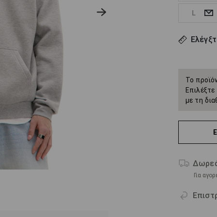
L
Ελέγξτ
Το προϊόν
Επιλέξτε 
με τη δια
Δωρεά
Για αγο
Επιστ