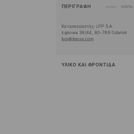
ΠΕΡΙΓΡΑΦΉ
Index
001FN
Κατασκευαστής
:
LPP S.A.
Łąkowa 39/44, 80-769 Gdańsk
lpp@lppsa.com
ΥΛΙΚΌ ΚΑΙ ΦΡΟΝΤΊΔΑ
52% ΒΑΜΒΑΚΙ, 48% ΠΟΛΥΕΣΤΕΡΑ