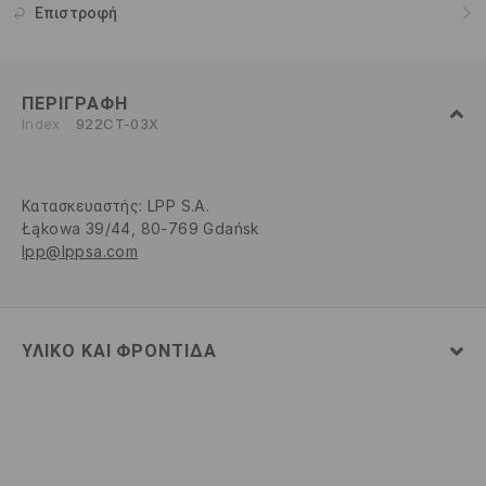
Επιστροφή
ΠΕΡΙΓΡΑΦΉ
Index
922CT-03X
Κατασκευαστής
:
LPP S.A.
Łąkowa 39/44, 80-769 Gdańsk
lpp@lppsa.com
ΥΛΙΚΌ ΚΑΙ ΦΡΟΝΤΊΔΑ
80% ΒΑΜΒΑΚΙ, 20% ΠΟΛΥΕΣΤΕΡΑΣ