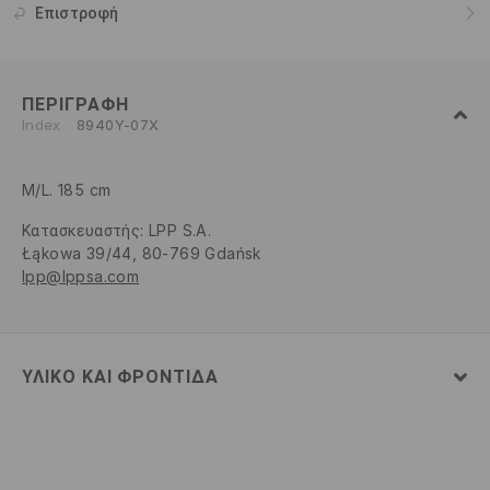
Επιστροφή
ΠΕΡΙΓΡΑΦΉ
Index
8940Y-07X
M/L. 185 cm
Κατασκευαστής
:
LPP S.A.
Łąkowa 39/44, 80-769 Gdańsk
lpp@lppsa.com
ΥΛΙΚΌ ΚΑΙ ΦΡΟΝΤΊΔΑ
100% ΒΙΣΚΟΖΗ