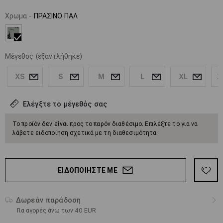
Χρωμα
-
ΠΡΑΣΙΝΟ ΠΑΛ
Μέγεθος
(εξαντλήθηκε)
XS
S
M
L
XL
X
Ελέγξτε το μέγεθός σας
Το προϊόν δεν είναι προς το παρόν διαθέσιμο. Επιλέξτε το για να
λάβετε ειδοποίηση σχετικά με τη διαθεσιμότητα.
ΕΙΔΟΠΟΙΉΣΤΕ ΜΕ
Δωρεάν παράδοση
Για αγορές άνω των 40 EUR