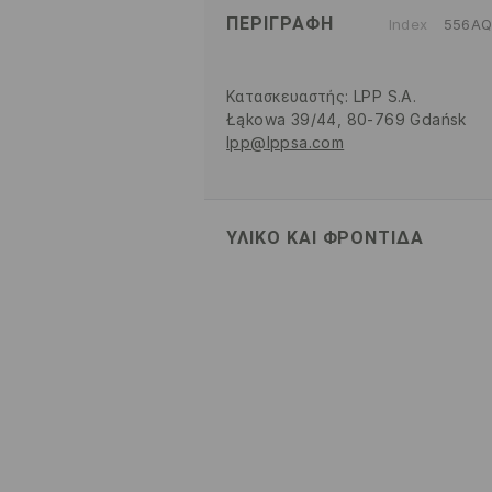
ΠΕΡΙΓΡΑΦΉ
Index
556AQ
Κατασκευαστής
:
LPP S.A.
Łąkowa 39/44, 80-769 Gdańsk
lpp@lppsa.com
ΥΛΙΚΌ ΚΑΙ ΦΡΟΝΤΊΔΑ
70% ΠΟΛΥΕΣΤΕΡΑΣ, 25% ΒΙΣΚΟΖ