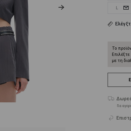
L
Ελέγξτ
Το προϊόν
Επιλέξτε 
με τη δια
Δωρεά
Για αγο
Επιστ