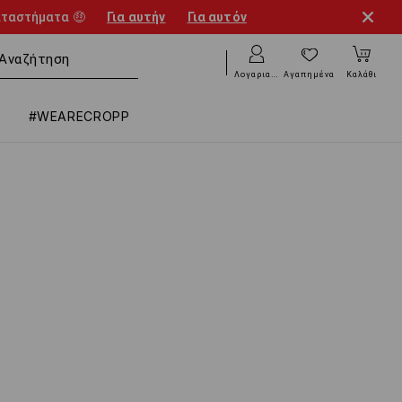
αταστήματα 🤑
Για αυτήν
Για αυτόν
Λογαριασμός
Αγαπημένα
Καλάθι
#WEARECROPP