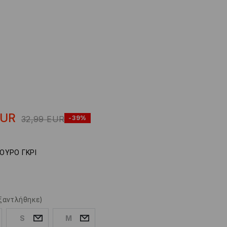
EUR
32,99
EUR
-39%
ΟΥΡΟ ΓΚΡΙ
ξαντλήθηκε)
S
M