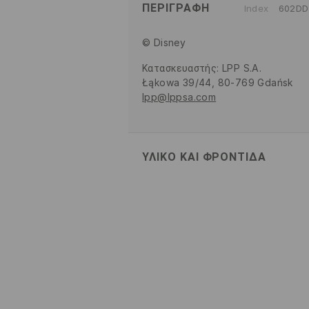
ΠΕΡΙΓΡΑΦΉ
Index
602DD
© Disney
Κατασκευαστής
:
LPP S.A.
Łąkowa 39/44, 80-769 Gdańsk
lpp@lppsa.com
ΥΛΙΚΌ ΚΑΙ ΦΡΟΝΤΊΔΑ
77% ΒΑΜΒΑΚΙ, 21% ΠΟΛΥΑΜΙΔΗ, 