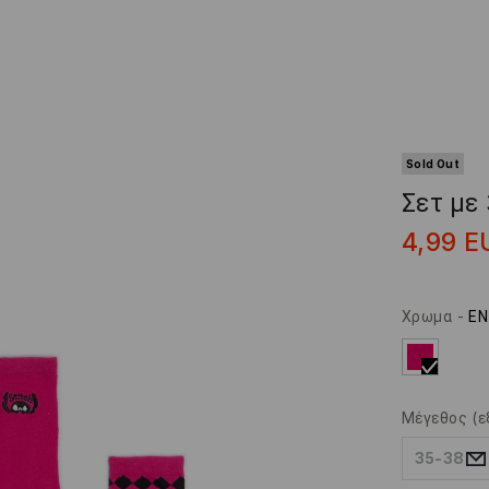
Sold Out
Σετ με
4,99
E
Χρωμα
-
ΕΝ
Μέγεθος
(ε
35-38