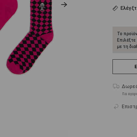
Ελέγξτ
Το προϊόν
Επιλέξτε 
με τη δια
Δωρεά
Για αγο
Επιστ