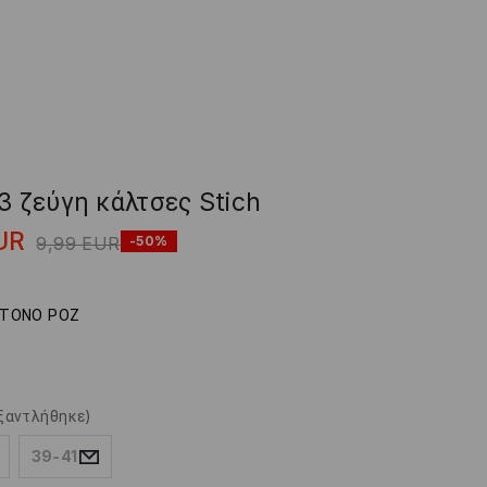
 3 ζεύγη κάλτσες Stich
UR
9,99
EUR
-50%
ΤΟΝΟ ΡΟΖ
ξαντλήθηκε)
39-41