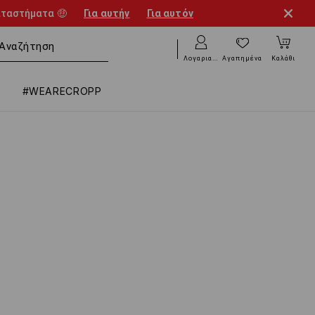
αταστήματα 🤑
Για αυτήν
Για αυτόν
Λογαριασμός
Αγαπημένα
Καλάθι
#WEARECROPP