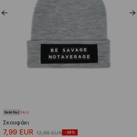
Sold Out
SALE
Σκουφάκι
7,99
EUR
12,99
EUR
-38%