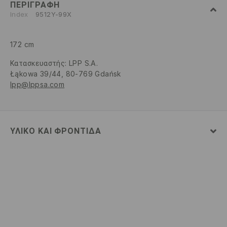
ΠΕΡΙΓΡΑΦΉ
Index
9512Y-99X
172 cm
Κατασκευαστής
:
LPP S.A.
Łąkowa 39/44, 80-769 Gdańsk
lpp@lppsa.com
ΥΛΙΚΌ ΚΑΙ ΦΡΟΝΤΊΔΑ
92% ΠΟΛΥΑΜΙΔΗ, 8% ΕΛΑΣΤΑΝ