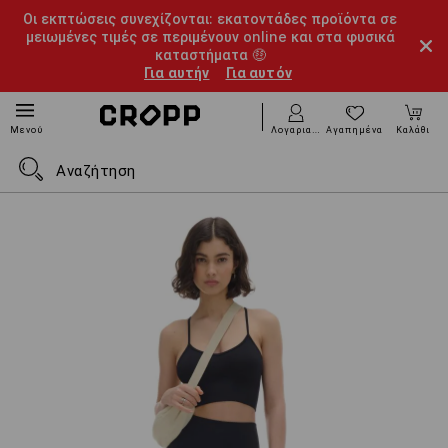
Οι εκπτώσεις συνεχίζονται: εκατοντάδες προϊόντα σε
μειωμένες τιμές σε περιμένουν online και στα φυσικά
καταστήματα 🤑
Για αυτήν
Για αυτόν
Λογαριασμός
Αγαπημένα
Καλάθι
Μενού