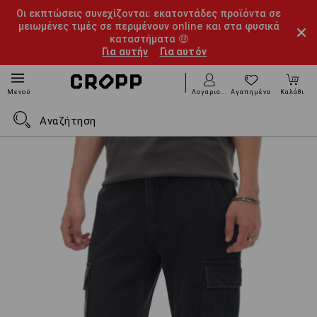
Οι εκπτώσεις συνεχίζονται: εκατοντάδες προϊόντα σε
μειωμένες τιμές σε περιμένουν online και στα φυσικά
καταστήματα 🤑
Για αυτήν
Για αυτόν
Λογαριασμός
Αγαπημένα
Καλάθι
Μενού