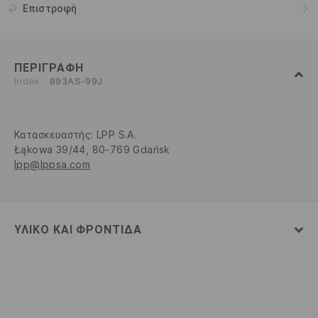
Επιστροφή
ΠΕΡΙΓΡΑΦΉ
Index
893AS-99J
Κατασκευαστής
:
LPP S.A.
Łąkowa 39/44, 80-769 Gdańsk
lpp@lppsa.com
ΥΛΙΚΌ ΚΑΙ ΦΡΟΝΤΊΔΑ
100% ΒΑΜΒΑΚΙ