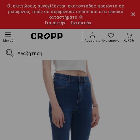
Οι εκπτώσεις συνεχίζονται: εκατοντάδες προϊόντα σε
μειωμένες τιμές σε περιμένουν online και στα φυσικά
καταστήματα 🤑
Για αυτήν
Για αυτόν
Λογαριασμός
Αγαπημένα
Καλάθι
Μενού