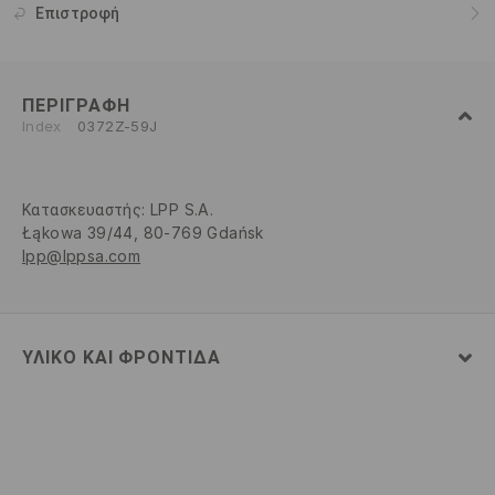
Επιστροφή
ΠΕΡΙΓΡΑΦΉ
Index
0372Z-59J
Κατασκευαστής
:
LPP S.A.
Łąkowa 39/44, 80-769 Gdańsk
lpp@lppsa.com
ΥΛΙΚΌ ΚΑΙ ΦΡΟΝΤΊΔΑ
69% ΒΑΜΒΑΚΙ, 27% ΠΟΛΥΕΣΤΕΡΑΣ, 4% ΕΛΑΣΤΑΝ