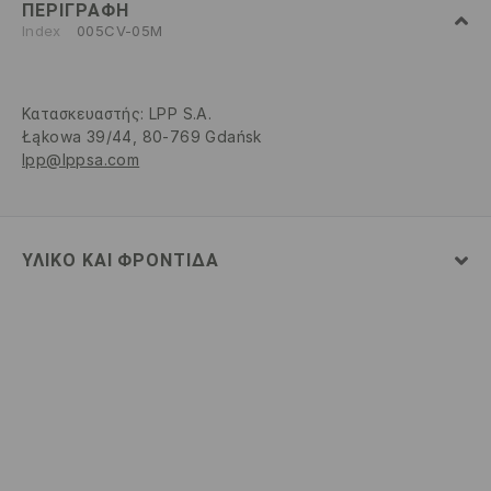
ΠΕΡΙΓΡΑΦΉ
Index
005CV-05M
Κατασκευαστής
:
LPP S.A.
Łąkowa 39/44, 80-769 Gdańsk
lpp@lppsa.com
ΥΛΙΚΌ ΚΑΙ ΦΡΟΝΤΊΔΑ
100% ΒΑΜΒΑΚΙ