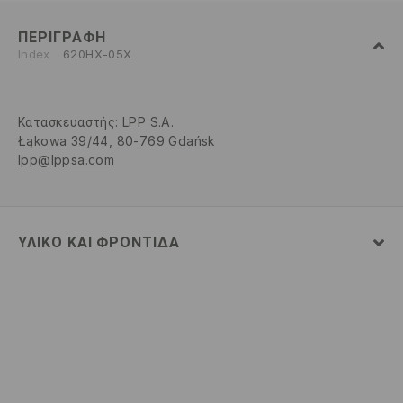
ΠΕΡΙΓΡΑΦΉ
Index
620HX-05X
Κατασκευαστής
:
LPP S.A.
Łąkowa 39/44, 80-769 Gdańsk
lpp@lppsa.com
ΥΛΙΚΌ ΚΑΙ ΦΡΟΝΤΊΔΑ
100% ΒΑΜΒΑΚΙ