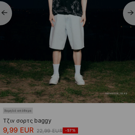
Χαμηλό απόθεμα
Τζιν σορτς baggy
9,99
EUR
22,99
EUR
-57%