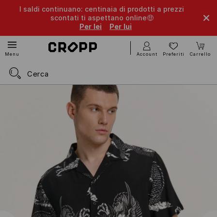
I saldi continuano: centinaia di prodotti a prezzi
scontati ti aspettano online🤑
Per lei
Per lui
Account
Preferiti
Carrello
Menu