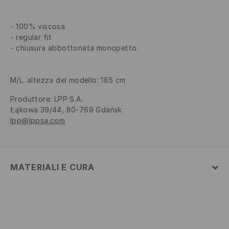
100% viscosa
regular fit
chiusura abbottonata monopetto
M/L. altezza del modello: 185 cm
Produttore
:
LPP S.A.
Łąkowa 39/44, 80-769 Gdańsk
lpp@lppsa.com
MATERIALI E CURA
1° TESSUTO
:
100% VISCOSA