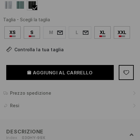
Taglia
-
Scegli la taglia
XS
S
M
L
XL
XXL
Controlla la tua taglia
AGGIUNGI AL CARRELLO
Prezzo spedizione
Resi
DESCRIZIONE
Index
030HY-99X