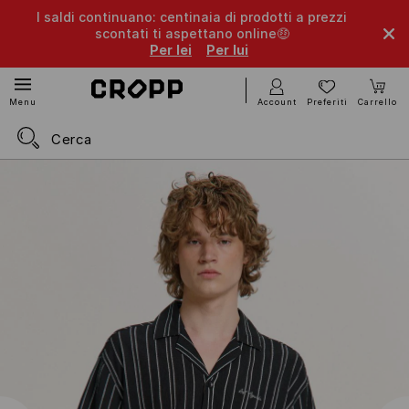
I saldi continuano: centinaia di prodotti a prezzi
scontati ti aspettano online🤑
Per lei
Per lui
Account
Preferiti
Carrello
Menu