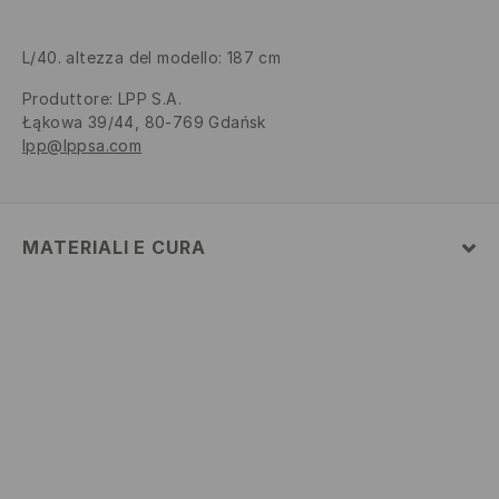
L/40. altezza del modello: 187 cm
Produttore
:
LPP S.A.
Łąkowa 39/44, 80-769 Gdańsk
lpp@lppsa.com
MATERIALI E CURA
1° TESSUTO
:
98% POLIESTERE, 2% ELASTAN