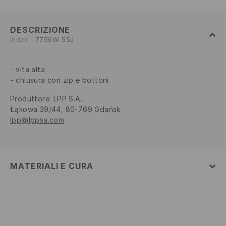
DESCRIZIONE
Index
7756W-55J
vita alta
chiusura con zip e bottoni
Produttore
:
LPP S.A.
Łąkowa 39/44, 80-769 Gdańsk
lpp@lppsa.com
MATERIALI E CURA
Tessuto I
:
100% COTONE