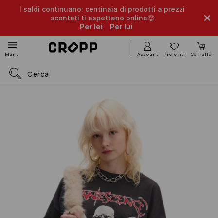
I saldi continuano: centinaia di prodotti a prezzi
scontati ti aspettano online🤑
Per lei
Per lui
Account
Preferiti
Carrello
Menu