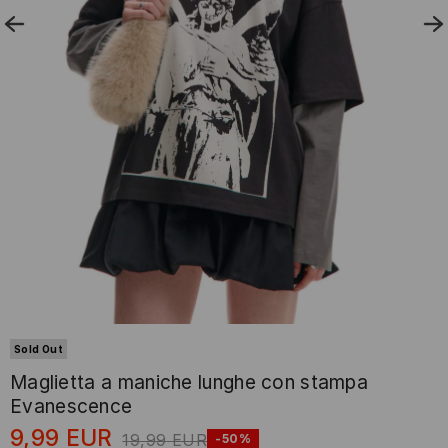
Sold Out
Maglietta a maniche lunghe con stampa
Evanescence
9,99
EUR
19,99
EUR
-50%