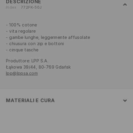
DESCRIZIONE
Index
772FK-50J
100% cotone
vita regolare
gambe lunghe, leggermente affusolate
chiusura con zip e bottoni
cinque tasche
Produttore
:
LPP S.A.
Łąkowa 39/44, 80-769 Gdańsk
lpp@lppsa.com
MATERIALI E CURA
Tessuto I
:
100% COTONE