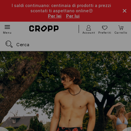
I saldi continuano: centinaia di prodotti a prezzi
scontati ti aspettano online🤑
Per lei
Per lui
Account
Preferiti
Carrello
Menu