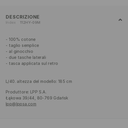
DESCRIZIONE
Index
112HY-09M
100% cotone
taglio semplice
al ginocchio
due tasche laterali
tasca applicata sul retro
L/40. altezza del modello: 185 cm
Produttore
:
LPP S.A.
Łąkowa 39/44, 80-769 Gdańsk
lpp@lppsa.com