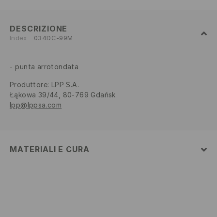
DESCRIZIONE
Index
034DC-99M
punta arrotondata
Produttore
:
LPP S.A.
Łąkowa 39/44, 80-769 Gdańsk
lpp@lppsa.com
MATERIALI E CURA
Tessuto I
:
100% POLIURETANO
Tessuto II
:
100% POLIESTERE
Tessuto III
:
100% TPR