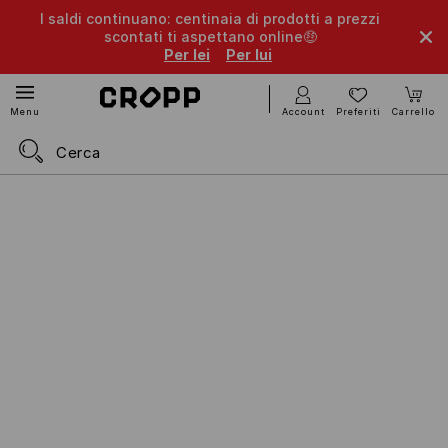
I saldi continuano: centinaia di prodotti a prezzi
scontati ti aspettano online🤑
Per lei
Per lui
Account
Preferiti
Carrello
Menu