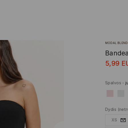
MODAL BLEND
Bandea
5,99
E
Spalvos
-
j
Dydis
(netr
XS