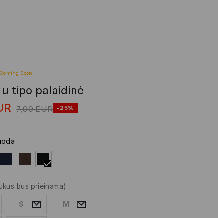
Coming Soon
u tipo palaidinė
UR
7,99
EUR
-25%
uoda
ukus bus prieinama)
S
M