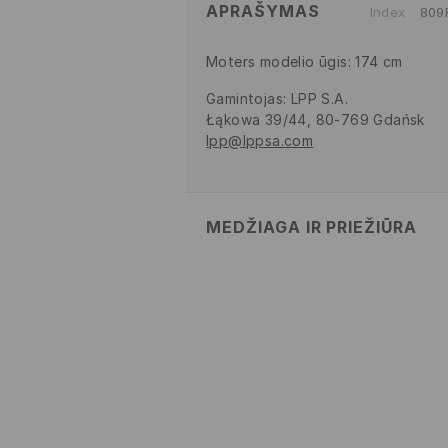
APRAŠYMAS
Index
809
Moters modelio ūgis: 174 cm
Gamintojas
:
LPP S.A.
Łąkowa 39/44, 80-769 Gdańsk
lpp@lppsa.com
MEDŽIAGA IR PRIEŽIŪRA
PIRMAS AUDINYS
:
50% MEDVILNĖ
PLUOŠTAS, 5% ELASTANAS