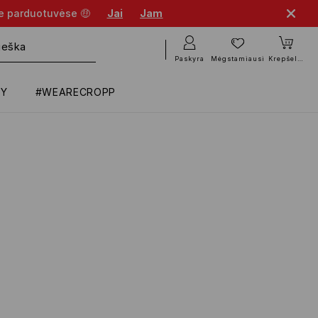
se parduotuvėse 🤑
Jai
Jam
Paskyra
Mėgstamiausi
Krepšelis
RY
#WEARECROPP