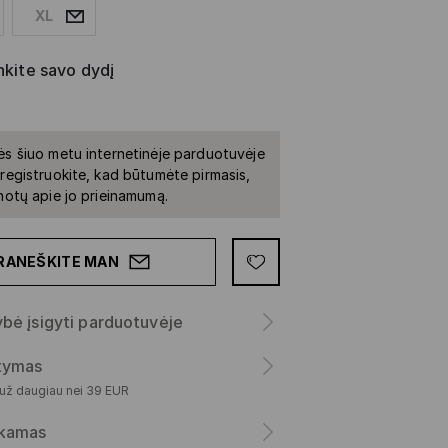
XL
nkite savo dydį
ės šiuo metu internetinėje parduotuvėje
iregistruokite, kad būtumėte pirmasis,
inotų apie jo prieinamumą.
RANEŠKITE MAN
bė įsigyti parduotuvėje
atymas
 už daugiau nei 39 EUR
kamas