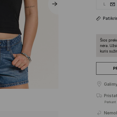
L
Patikri
Šios prek
nėra. Užs
kuris suž
P
Galimy
Prist
Perkant
Nemo