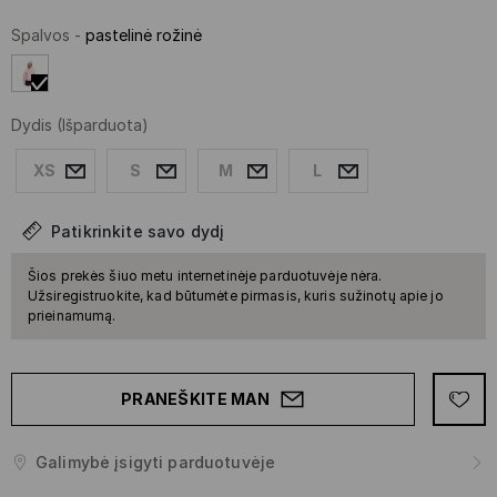
Spalvos
-
pastelinė rožinė
Dydis
(Išparduota)
XS
S
M
L
Patikrinkite savo dydį
Šios prekės šiuo metu internetinėje parduotuvėje nėra.
Užsiregistruokite, kad būtumėte pirmasis, kuris sužinotų apie jo
prieinamumą.
PRANEŠKITE MAN
Galimybė įsigyti parduotuvėje