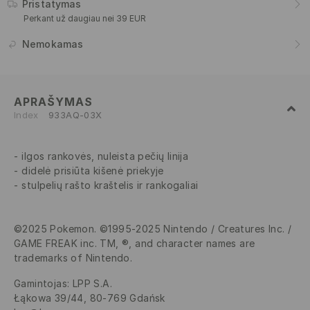
Pristatymas
Perkant už daugiau nei 39 EUR
Nemokamas
APRAŠYMAS
Index
933AQ-03X
ilgos rankovės, nuleista pečių linija
didelė prisiūta kišenė priekyje
stulpelių rašto kraštelis ir rankogaliai
©2025 Pokemon. ©1995-2025 Nintendo / Creatures Inc. /
GAME FREAK inc. TM, ®, and character names are
trademarks of Nintendo.
Gamintojas
:
LPP S.A.
Łąkowa 39/44, 80-769 Gdańsk