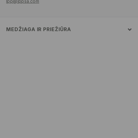
lpp@lppsa.com
MEDŽIAGA IR PRIEŽIŪRA
Pagrindinė medžiaga
:
60% MEDVILNĖ, 40% POLIESTERIS
SKALBTI SKALBYKLĖJE NE AUKŠTESNĖJE KAIP 30°
C - TEMP. ŠVELNUS SKALBIMAS.
BALINTI NEGALIMA
NEGALIMA DŽIOVINTI BŪGNINĖJE DŽIOVYKLĖJE
LYGINTI IKI 110° C TEMPERATŪRA. GARINTI
NEGALIMA.
NEVALYTI SAUSU CHEMINIU BŪDU