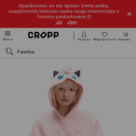
Išpardavimas vis dar tęsiasi: šimtai prekių
sumažintomis kainomis laukia tavęs internetinėje ir
fizinėse parduotuvėse 🤑
Jai
Jam
Paskyra
Mėgstamiausi
Krepšelis
Meniu