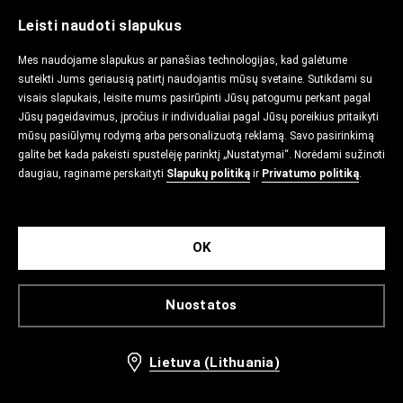
Leisti naudoti slapukus
Mes naudojame slapukus ar panašias technologijas, kad galėtume
suteikti Jums geriausią patirtį naudojantis mūsų svetaine. Sutikdami su
visais slapukais, leisite mums pasirūpinti Jūsų patogumu perkant pagal
Jūsų pageidavimus, įpročius ir individualiai pagal Jūsų poreikius pritaikyti
mūsų pasiūlymų rodymą arba personalizuotą reklamą. Savo pasirinkimą
galite bet kada pakeisti spustelėję parinktį „Nustatymai“. Norėdami sužinoti
daugiau, raginame perskaityti
Slapukų politiką
ir
Privatumo politiką
.
OK
Nuostatos
Lietuva (Lithuania)