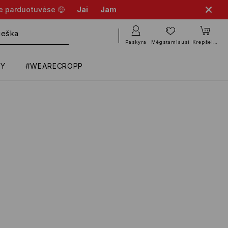
se parduotuvėse 🤑
Jai
Jam
Paskyra
Mėgstamiausi
Krepšelis
RY
#WEARECROPP