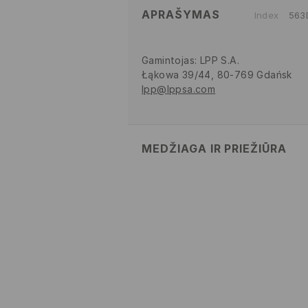
APRAŠYMAS
Index
563
Gamintojas
:
LPP S.A.
Łąkowa 39/44, 80-769 Gdańsk
lpp@lppsa.com
MEDŽIAGA IR PRIEŽIŪRA
Pagrindinė medžiaga
:
100% POLIP
SKALBTI NEGALIMA
BALINTI NEGALIMA
NEGALIMA DŽIOVINTI BŪGNI