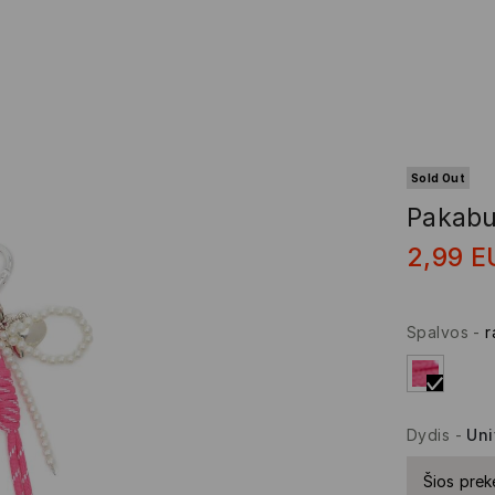
Sold Out
Pakab
2,99
E
Spalvos
-
r
Dydis
-
Uni
Šios prek