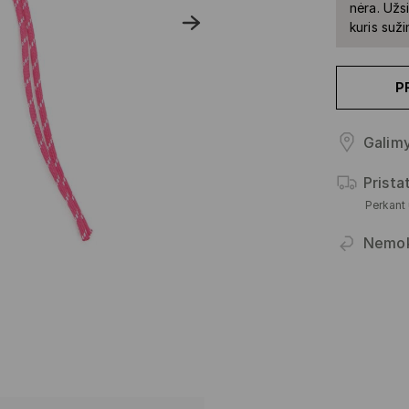
nėra. Užs
kuris suž
P
Galimy
Prist
Perkant
Nemo