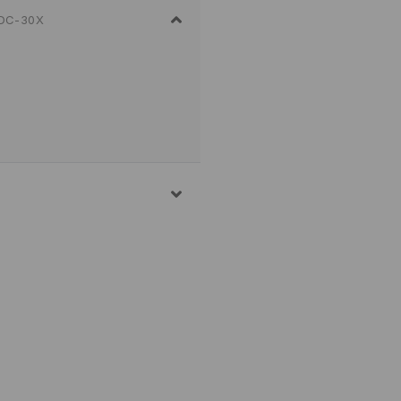
DC-30X
ROPILENINIS PLUOŠTAS
NĖJE DŽIOVYKLĖJE