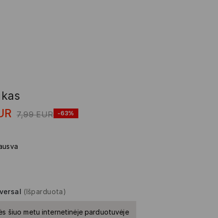
ukas
UR
7,99
EUR
-63%
ausva
versal
(Išparduota)
ės šiuo metu internetinėje parduotuvėje