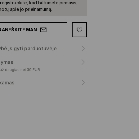
iregistruokite, kad būtumėte pirmasis,
inotų apie jo prieinamumą.
RANEŠKITE MAN
bė įsigyti parduotuvėje
atymas
 už daugiau nei 39 EUR
kamas