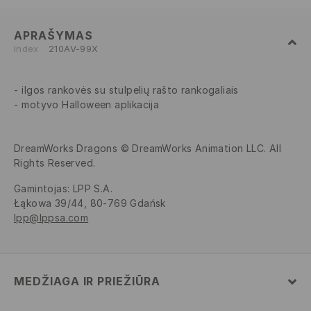
APRAŠYMAS
Index
210AV-99X
ilgos rankovės su stulpelių rašto rankogaliais
motyvo Halloween aplikacija
DreamWorks Dragons © DreamWorks Animation LLC. All
Rights Reserved.
Gamintojas
:
LPP S.A.
Łąkowa 39/44, 80-769 Gdańsk
lpp@lppsa.com
MEDŽIAGA IR PRIEŽIŪRA