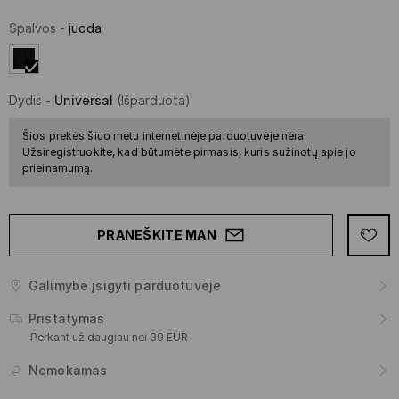
Spalvos
-
juoda
Dydis
-
Universal
(Išparduota)
Šios prekės šiuo metu internetinėje parduotuvėje nėra.
Užsiregistruokite, kad būtumėte pirmasis, kuris sužinotų apie jo
prieinamumą.
PRANEŠKITE MAN
Galimybė įsigyti parduotuvėje
Pristatymas
Perkant už daugiau nei 39 EUR
Nemokamas