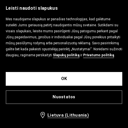
Leisti naudoti slapukus
Mes naudojame slapukus ar panašias technologijas, kad galėtume
suteikti Jums geriausią patirtį naudojantis mūsų svetaine. Sutikdami su
visais slapukais, leisite mums pasirūpinti Jūsų patogumu perkant pagal
Jūsų pageidavimus, įpročius ir individualiai pagal Jūsų poreikius pritaikyti
mūsų pasiūlymų rodymą arba personalizuotą reklamą. Savo pasirinkimą
galite bet kada pakeisti spustelėję parinktį „Nustatymai“. Norėdami sužinoti
daugiau, raginame perskaityti
Slapukų politiką
ir
Privatumo politiką
.
OK
Nuostatos
Lietuva (Lithuania)