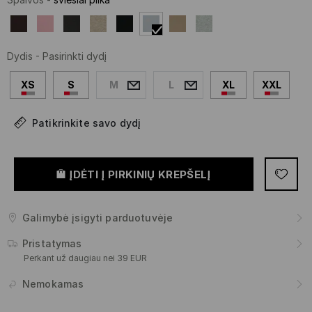
Dydis
-
Pasirinkti dydį
XS
S
M
L
XL
XXL
Patikrinkite savo dydį
ĮDĖTI Į PIRKINIŲ KREPŠELĮ
Galimybė įsigyti parduotuvėje
Pristatymas
Perkant už daugiau nei 39 EUR
Nemokamas