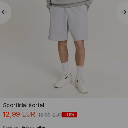
Sportiniai šortai
12,99
EUR
15,99
EUR
-19%
Spalvos
-
šviesiai pilka