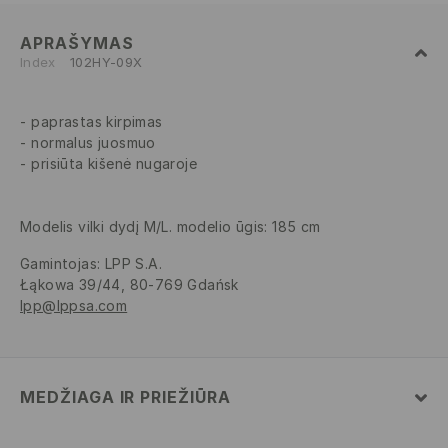
APRAŠYMAS
Index
102HY-09X
paprastas kirpimas
normalus juosmuo
prisiūta kišenė nugaroje
Modelis vilki dydį M/L. modelio ūgis: 185 cm
Gamintojas
:
LPP S.A.
Łąkowa 39/44, 80-769 Gdańsk
lpp@lppsa.com
MEDŽIAGA IR PRIEŽIŪRA