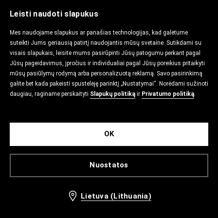
Leisti naudoti slapukus
Mes naudojame slapukus ar panašias technologijas, kad galėtume
suteikti Jums geriausią patirtį naudojantis mūsų svetaine. Sutikdami su
visais slapukais, leisite mums pasirūpinti Jūsų patogumu perkant pagal
Jūsų pageidavimus, įpročius ir individualiai pagal Jūsų poreikius pritaikyti
mūsų pasiūlymų rodymą arba personalizuotą reklamą. Savo pasirinkimą
galite bet kada pakeisti spustelėję parinktį „Nustatymai“. Norėdami sužinoti
daugiau, raginame perskaityti
Slapukų politiką
ir
Privatumo politiką
.
OK
Nuostatos
Lietuva (Lithuania)