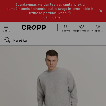
Išpardavimas vis dar tęsiasi: šimtai prekių
sumažintomis kainomis laukia tavęs internetinėje ir
fizinėse parduotuvėse 🤑
Jai
Jam
Paskyra
Mėgstamiausi
Krepšelis
Meniu