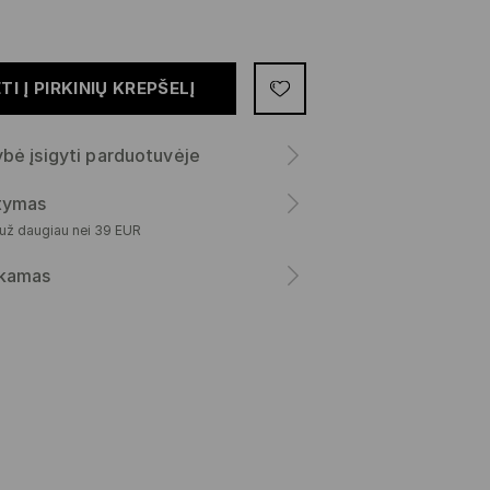
TI Į PIRKINIŲ KREPŠELĮ
bė įsigyti parduotuvėje
atymas
 už daugiau nei 39 EUR
kamas