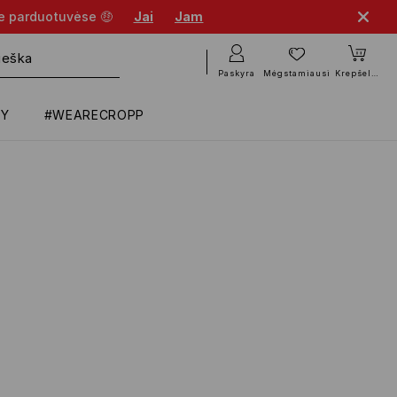
se parduotuvėse 🤑
Jai
Jam
Paskyra
Mėgstamiausi
Krepšelis
RY
#WEARECROPP