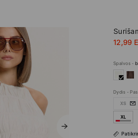
Surišam
12,99
Spalvos
-
b
Dydis
-
Pas
XS
XL
Patikri