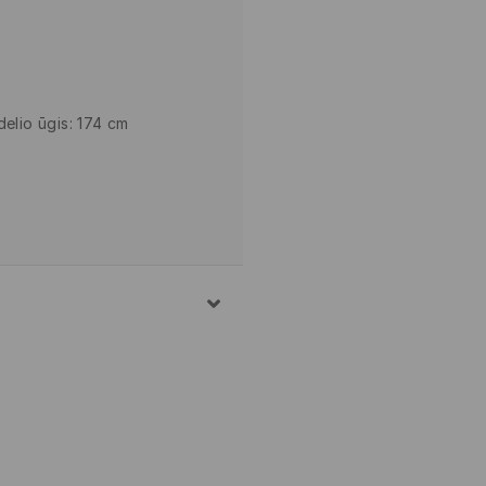
delio ūgis: 174 cm
15% POLIAMIDINIS
OZĖ