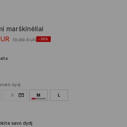
i marškinėliai
EUR
19,99
EUR
-35%
alta
irinkti dydį
S
M
L
nkite savo dydį