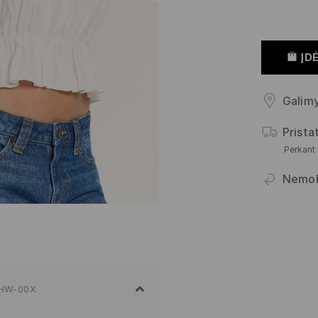
ĮDĖ
Galimy
Prist
Perkant
Nemo
HW-00X