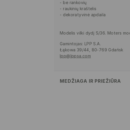
be rankovių
raukinių kraštelis
dekoratyvinė apdaila
Modelis vilki dydį S/36. Moters mo
Gamintojas
:
LPP S.A.
Łąkowa 39/44, 80-769 Gdańsk
lpp@lppsa.com
MEDŽIAGA IR PRIEŽIŪRA
PIRMAS AUDINYS
:
85% VISKOZĖ, 
PLUOŠTAS
PIRMAS PAMUŠALAS
:
100% VISK