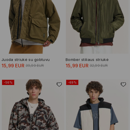
Juoda striukė su gobtuvu
Bomber stiliaus striukė
15,99 EUR
15,99 EUR
39,99 EUR
32,99 EUR
-56%
-69%