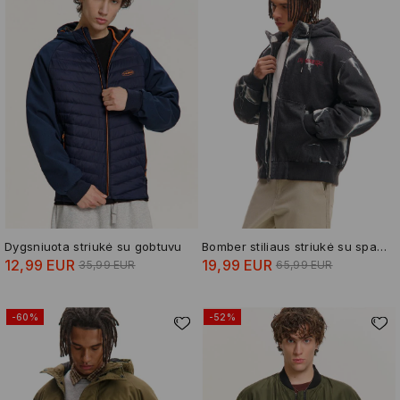
Dygsniuota striukė su gobtuvu
Bomber stiliaus striukė su spauda
12,99 EUR
19,99 EUR
35,99 EUR
65,99 EUR
-60%
-52%