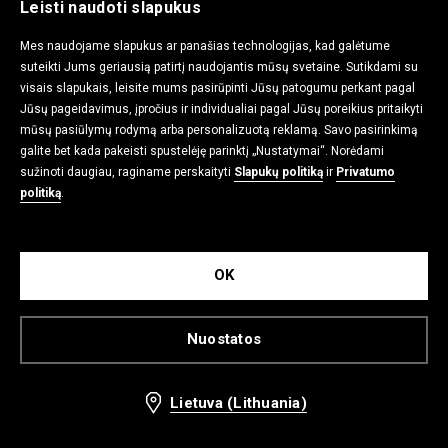
Leisti naudoti slapukus
Mes naudojame slapukus ar panašias technologijas, kad galėtume
Džinsinė striukė
Juoda striukė su gobtuvu
suteikti Jums geriausią patirtį naudojantis mūsų svetaine. Sutikdami su
15,99 EUR
9,99 EUR
39,99 EUR
22,99 EUR
visais slapukais, leisite mums pasirūpinti Jūsų patogumu perkant pagal
Jūsų pageidavimus, įpročius ir individualiai pagal Jūsų poreikius pritaikyti
mūsų pasiūlymų rodymą arba personalizuotą reklamą. Savo pasirinkimą
-44%
-67%
galite bet kada pakeisti spustelėję parinktį „Nustatymai“. Norėdami
sužinoti daugiau, raginame perskaityti
Slapukų politiką
ir
Privatumo
politiką
.
OK
Nuostatos
Lietuva (Lithuania)
Softshell stiliaus striukė su gobtuvu
Basic paltas su gobtuvu