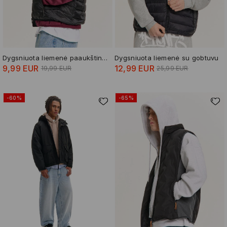
Dygsniuota liemenė paaukštinta apykakle
Dygsniuota liemenė su gobtuvu
9,99 EUR
12,99 EUR
19,99 EUR
25,99 EUR
-60%
-65%