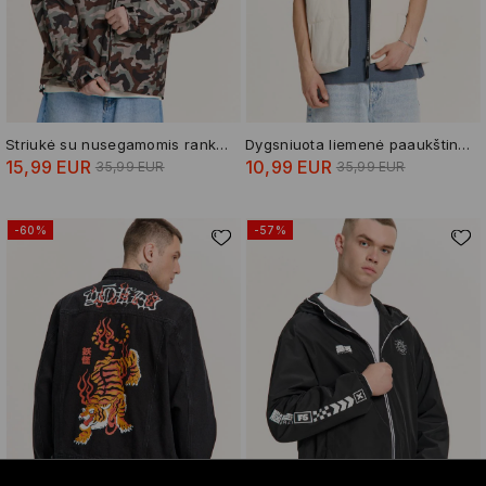
Striukė su nusegamomis rankovėmis
Dygsniuota liemenė paaukštinta apykakle
15,99 EUR
10,99 EUR
35,99 EUR
35,99 EUR
-60%
-57%