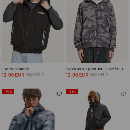
Juoda liemenė
Švarkas su gobtuvu ir piešiniu
12,99 EUR
12,99 EUR
35,99 EUR
35,99 EUR
-70%
-61%