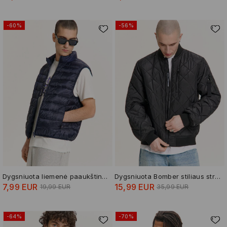
-60%
-56%
Dygsniuota liemenė paaukštinta apykakle
Dygsniuota Bomber stiliaus striukė
7,99 EUR
15,99 EUR
19,99 EUR
35,99 EUR
-64%
-70%