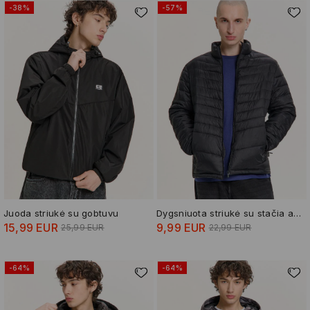
-38%
-57%
Juoda striukė su gobtuvu
Dygsniuota striukė su stačia apykakle
15,99 EUR
9,99 EUR
25,99 EUR
22,99 EUR
-64%
-64%