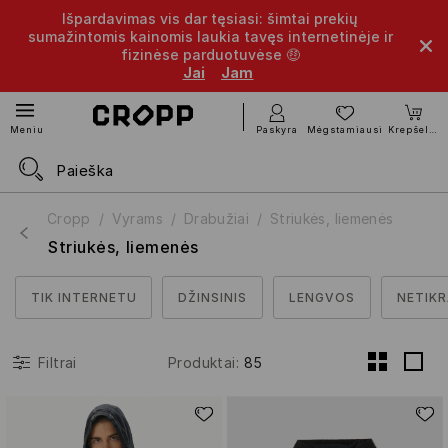
Išpardavimas vis dar tęsiasi: šimtai prekių
sumažintomis kainomis laukia tavęs internetinėje ir
fizinėse parduotuvėse 🤑
Jai
Jam
Paskyra
Mėgstamiausi
Krepšelis
Meniu
Cropp
Vyrams
Drabužiai
Striukės, liemenės
Striukės, liemenės
TIK INTERNETU
DŽINSINIS
LENGVOS
NETIK
Produktai
:
85
Filtrai