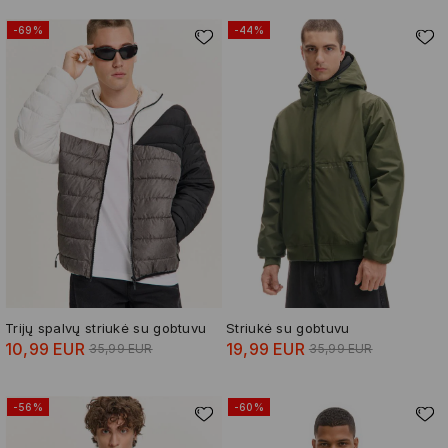
-69%
-44%
Trijų spalvų striukė su gobtuvu
Striukė su gobtuvu
10,99 EUR
19,99 EUR
35,99 EUR
35,99 EUR
-56%
-60%