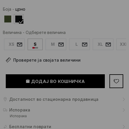
Боја
-
црно
Величина
-
Одберете величина
XS
S
M
L
XL
XXL
Проверете ја својата величини
ДОДАЈ ВО КОШНИЧКА
Достапност во стационарна продавница
Испорака
Испорака
Бесплатни поврати