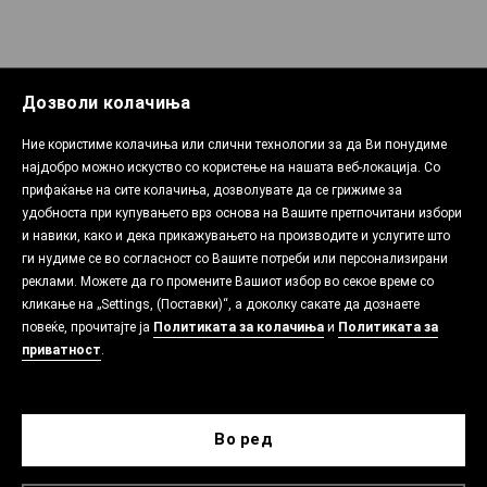
Дозволи колачиња
Ние користиме колачиња или слични технологии за да Ви понудиме
најдобро можно искуство со користење на нашата веб-локација. Со
прифаќање на сите колачиња, дозволувате да се грижиме за
удобноста при купувањето врз основа на Вашите претпочитани избори
и навики, како и дека прикажувањето на производите и услугите што
ги нудиме се во согласност со Вашите потреби или персонализирани
реклами. Можете да го промените Вашиот избор во секое време со
кликање на „Settings, (Поставки)“, а доколку сакате да дознаете
повеќе, прочитајте ја
Политиката за колачиња
и
Политиката за
приватност
.
Во ред