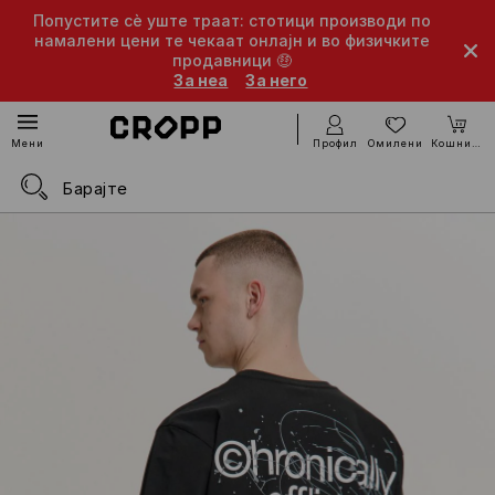
Попустите сè уште траат: стотици производи по
намалени цени те чекаат онлајн и во физичките
продавници 🤑
За неа
За него
Профил
Омилени
Кошничка
Мени