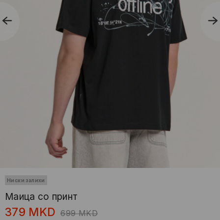
Ниски залихи
Маица со принт
379
MKD
699
MKD