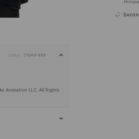
Испора
Беспл
Index
210AV-99X
 Animation LLC. All Rights