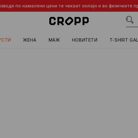
изводи по намалени цени те чекаат онлајн и во физичките п
УСТИ
ЖЕНА
МАЖ
HОВИТЕТИ
T-SHIRT GA