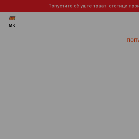
Попустите сè уште траат: стотици про
MK
ПОП