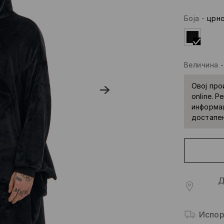
Боја
-
црн
Величина
Овој про
online. 
информац
достапе
Д
Испор