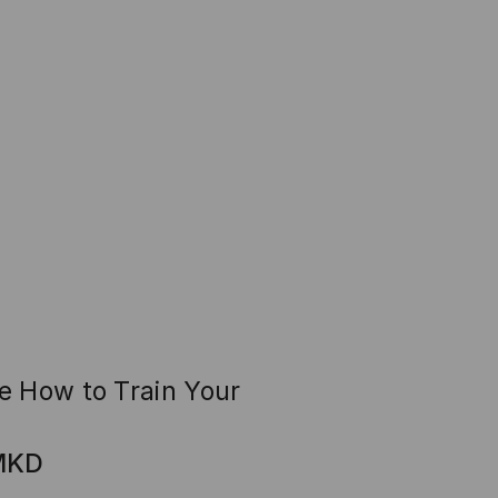
e How to Train Your
n
MKD