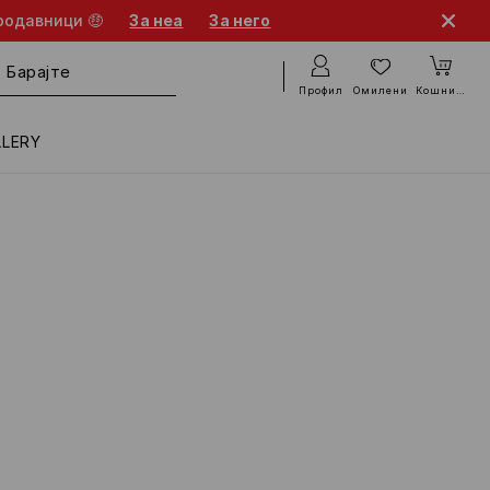
родавници 🤑
За неа
За него
Профил
Омилени
Кошничка
LLERY