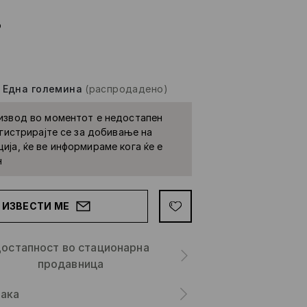
о
-
Една големина
(распродадено)
извод во моментот е недостапен
Регистрирајте се за добивање на
ија, ќе ве информираме кога ќе е
н
ИЗВЕСТИ МЕ
остапност во стационарна
продавница
ака