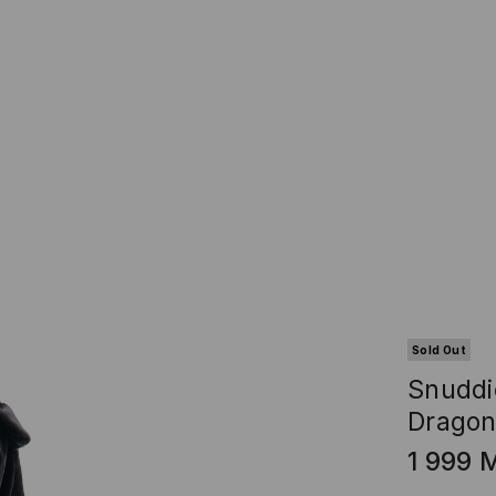
Sold Out
Snuddi
Drago
1 999