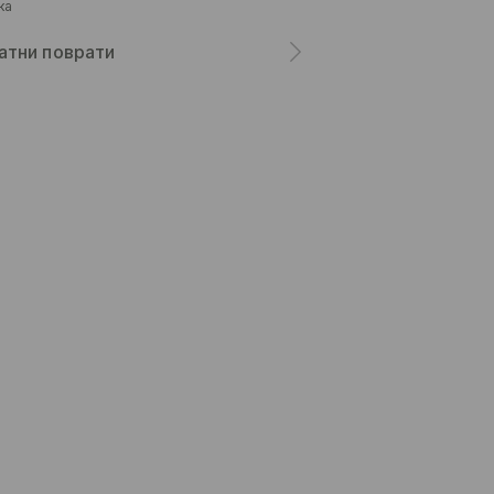
ка
атни поврати