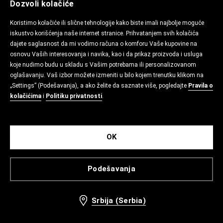
Dozvoli kolačiće
Koristimo kolačiće ili slične tehnologije kako biste imali najbolje moguće
iskustvo korišćenja naše internet stranice. Prihvatanjem svih kolačića
dajete saglasnost da mi vodimo računa o komforu Vaše kupovine na
osnovu Vaših interesovanja i navika, kao i da prikaz proizvoda i usluga
koje nudimo budu u skladu s Vašim potrebama ili personalizovanom
oglašavanju. Vaš izbor možete izmeniti u bilo kojem trenutku klikom na
„Settings” (Podešavanja), a ako želite da saznate više, pogledajte
Pravila o
kolačićima
i
Politiku privatnosti
.
OK
Podešavanja
Srbija (Serbia)