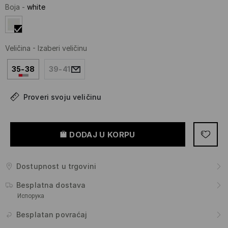
Boja
-
white
Veličina
-
Izaberi veličinu
35-38
39-41
Proveri svoju veličinu
DODAJ U KORPU
Dostupnost u trgovini
Besplatna dostava
Испорука
Besplatan povraćaj