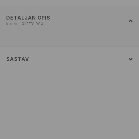
DETALJAN OPIS
Index
012FY-00X
SASTAV
75% COTTON, 22% POLYESTER, 3% ELASTANE