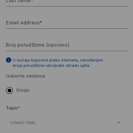
Last name*
Email address*
Broj porudžbine (opciono)
U slučaju kupovine preko interneta, navođenjem
broja porudžbine ubrzavate obradu upita.
Izaberite odeljenje
Onlajn
Topic*