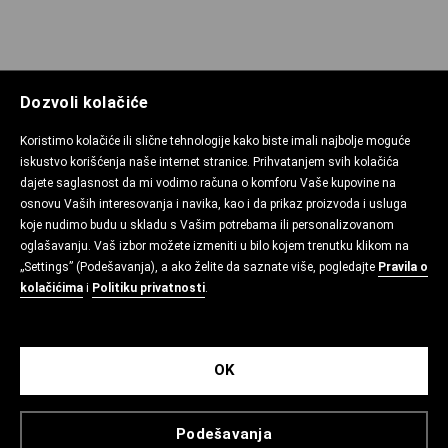
Dozvoli kolačiće
Koristimo kolačiće ili slične tehnologije kako biste imali najbolje moguće
iskustvo korišćenja naše internet stranice. Prihvatanjem svih kolačića
ONLAJN CENTAR ZA POMOĆ
dajete saglasnost da mi vodimo računa o komforu Vaše kupovine na
osnovu Vaših interesovanja i navika, kao i da prikaz proizvoda i usluga
koje nudimo budu u skladu s Vašim potrebama ili personalizovanom
oglašavanju. Vaš izbor možete izmeniti u bilo kojem trenutku klikom na
POLITIKA PRIVATNOSTI
„Settings” (Podešavanja), a ako želite da saznate više, pogledajte
Pravila o
kolačićima
i
Politiku privatnosti
.
KONTAKT
OK
Podešavanja