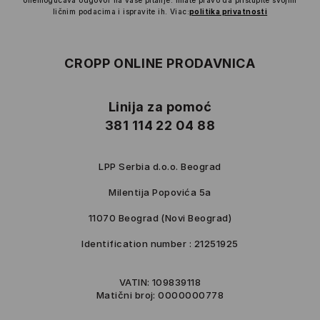
onemogućava odgovor na vaše pitanje. Imate pravo da pristupite svojim
ličnim podacima i ispravite ih.
Viac:
politika privatnosti
CROPP ONLINE PRODAVNICA
Linija za pomoć
381 114 22 04 88
LPP Serbia d.o.o. Beograd
Milentija Popovića 5a
11070 Beograd (Novi Beograd)
Identification number : 21251925
VATIN: 109839118
Matični broj: 0000000778