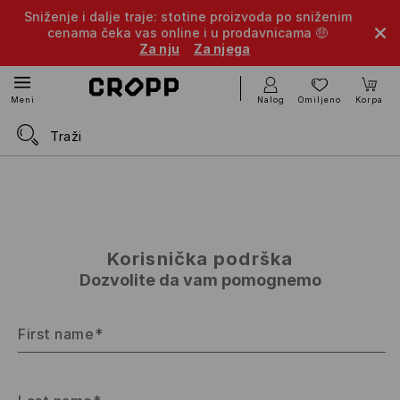
Sniženje i dalje traje: stotine proizvoda po sniženim
cenama čeka vas online i u prodavnicama 🤑
Za nju
Za njega
Nalog
Omiljeno
Korpa
Meni
Korisnička podrška
Dozvolite da vam pomognemo
First name*