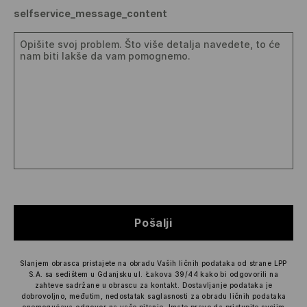
selfservice_message_content
Pošalji
Slanjem obrasca pristajete na obradu Vaših ličnih podataka od strane LPP
S.A. sa sedištem u Gdanjsku ul. Łakova 39/44 kako bi odgovorili na
zahteve sadržane u obrascu za kontakt.
Dostavljanje podataka je
dobrovoljno, međutim, nedostatak saglasnosti za obradu ličnih podataka