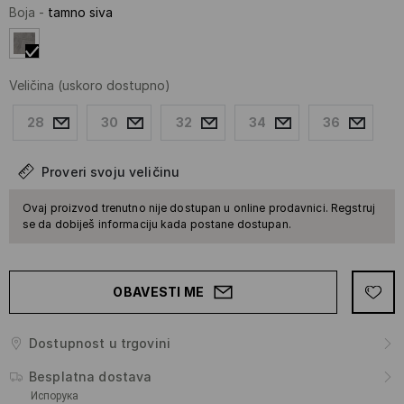
Boja
-
tamno siva
Veličina
(uskoro dostupno)
28
30
32
34
36
Proveri svoju veličinu
Ovaj proizvod trenutno nije dostupan u online prodavnici. Regstruj
se da dobiješ informaciju kada postane dostupan.
OBAVESTI ME
Dostupnost u trgovini
Besplatna dostava
Испорука