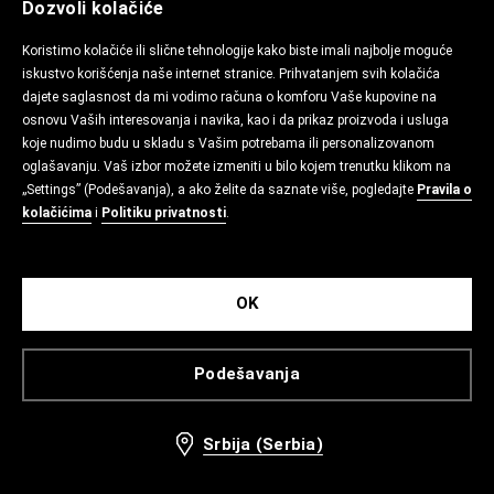
Dozvoli kolačiće
Koristimo kolačiće ili slične tehnologije kako biste imali najbolje moguće
iskustvo korišćenja naše internet stranice. Prihvatanjem svih kolačića
dajete saglasnost da mi vodimo računa o komforu Vaše kupovine na
osnovu Vaših interesovanja i navika, kao i da prikaz proizvoda i usluga
koje nudimo budu u skladu s Vašim potrebama ili personalizovanom
oglašavanju. Vaš izbor možete izmeniti u bilo kojem trenutku klikom na
„Settings” (Podešavanja), a ako želite da saznate više, pogledajte
Pravila o
kolačićima
i
Politiku privatnosti
.
OK
Podešavanja
Srbija (Serbia)