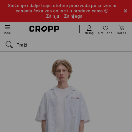
Sniženje i dalje traje: stotine proizvoda po sniženim
cenama čeka vas online i u prodavnicama 🤑
Za nju
Za njega
Nalog
Omiljeno
Korpa
Meni