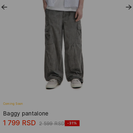
Coming Soon
Baggy pantalone
1 799
RSD
2 599
RSD
-31%