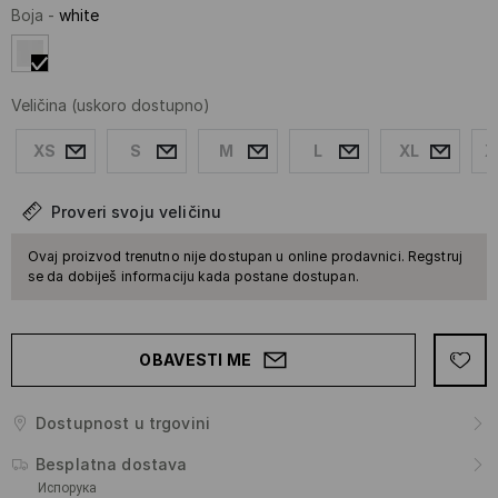
Boja
-
white
Veličina
(uskoro dostupno)
XS
S
M
L
XL
X
Proveri svoju veličinu
Ovaj proizvod trenutno nije dostupan u online prodavnici. Regstruj
se da dobiješ informaciju kada postane dostupan.
OBAVESTI ME
Dostupnost u trgovini
Besplatna dostava
Испорука