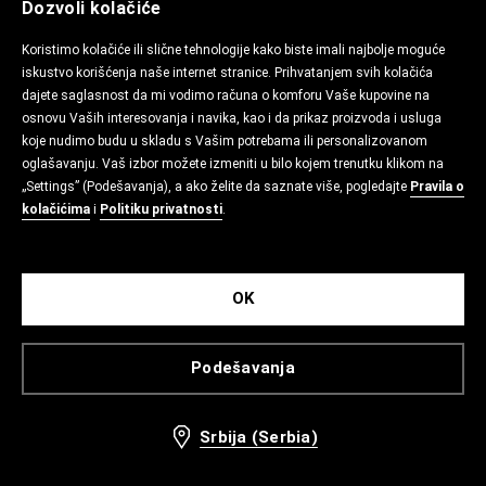
Dozvoli kolačiće
Koristimo kolačiće ili slične tehnologije kako biste imali najbolje moguće
iskustvo korišćenja naše internet stranice. Prihvatanjem svih kolačića
dajete saglasnost da mi vodimo računa o komforu Vaše kupovine na
osnovu Vaših interesovanja i navika, kao i da prikaz proizvoda i usluga
koje nudimo budu u skladu s Vašim potrebama ili personalizovanom
oglašavanju. Vaš izbor možete izmeniti u bilo kojem trenutku klikom na
„Settings” (Podešavanja), a ako želite da saznate više, pogledajte
Pravila o
kolačićima
i
Politiku privatnosti
.
OK
Podešavanja
Srbija (Serbia)