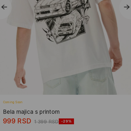
Coming Soon
Bela majica s printom
999
RSD
1 399
RSD
-29%