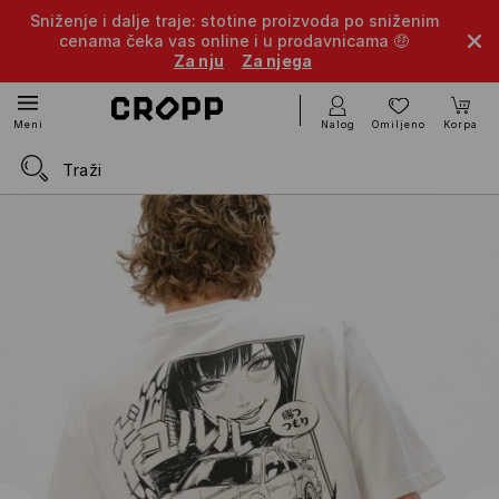
Sniženje i dalje traje: stotine proizvoda po sniženim
cenama čeka vas online i u prodavnicama 🤑
Za nju
Za njega
Nalog
Omiljeno
Korpa
Meni