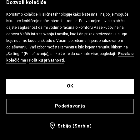
Dozvoli kolačiće
Koristimo kolačiće ili slične tehnologije kako biste imali najbolje moguće
iskustvo korišćenja naše internet stranice. Prihvatanjem svih kolačića
dajete saglasnost da mi vodimo računa o komforu Vaše kupovine na
osnovu Vaših interesovanja i navika, kao i da prikaz proizvoda i usluga
koje nudimo budu u skladu s Vašim potrebama ili personalizovanom
oglašavanju. Vaš izbor možete izmeniti u bilo kojem trenutku klikom na
„Settings” (Podešavanja), a ako želite da saznate više, pogledajte
Pravila o
kolačićima
i
Politiku privatnosti
.
OK
Podešavanja
Srbija (Serbia)