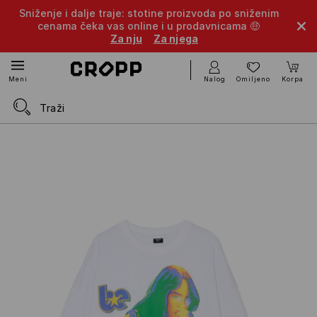
Sniženje i dalje traje: stotine proizvoda po sniženim
cenama čeka vas online i u prodavnicama 🤑
Za nju
Za njega
Nalog
Omiljeno
Korpa
Meni