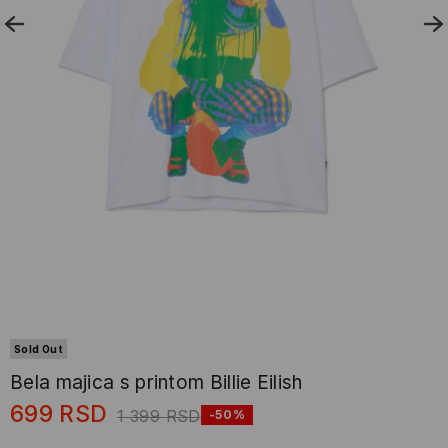
Sold Out
Bela majica s printom Billie Eilish
699
RSD
1 399
RSD
-50%