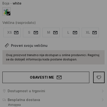
Boja
-
white
Veličina
(rasprodato)
XS
S
M
L
XL
Proveri svoju veličinu
Ovaj proizvod trenutno nije dostupan u online prodavnici. Regstruj
se da dobiješ informaciju kada postane dostupan.
OBAVESTI ME
Dostupnost u trgovini
Besplatna dostava
Испорука