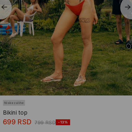
Niske zalihe
Bikini top
699
RSD
799
RSD
-13%