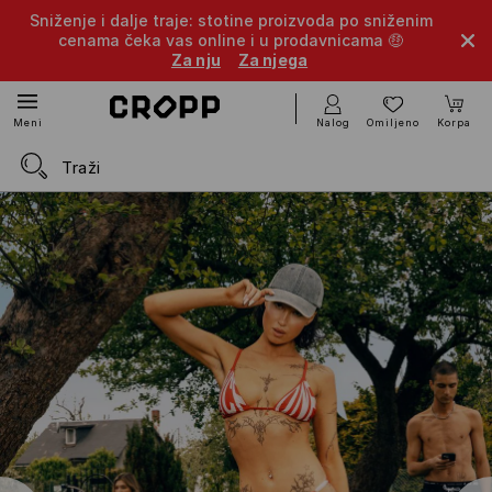
Sniženje i dalje traje: stotine proizvoda po sniženim
cenama čeka vas online i u prodavnicama 🤑
Za nju
Za njega
Nalog
Omiljeno
Korpa
Meni