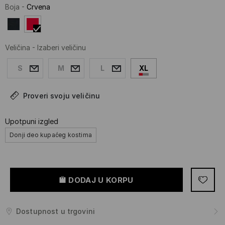
Boja
-
Crvena
Veličina
-
Izaberi veličinu
S
M
L
XL
Proveri svoju veličinu
Upotpuni izgled
Donji deo kupaćeg kostima
DODAJ U KORPU
Dostupnost u trgovini