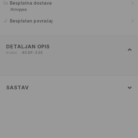
Besplatna dostava
Испорука
Besplatan povraćaj
DETALJAN OPIS
Index
403IF-33X
SASTAV
82% POLYAMIDE, 18% ELASTANE