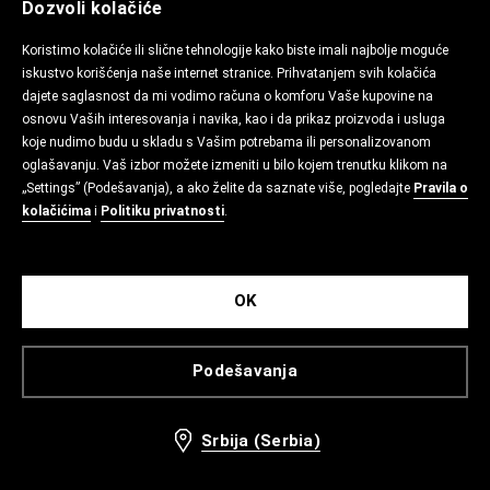
Dozvoli kolačiće
Koristimo kolačiće ili slične tehnologije kako biste imali najbolje moguće
iskustvo korišćenja naše internet stranice. Prihvatanjem svih kolačića
dajete saglasnost da mi vodimo računa o komforu Vaše kupovine na
osnovu Vaših interesovanja i navika, kao i da prikaz proizvoda i usluga
koje nudimo budu u skladu s Vašim potrebama ili personalizovanom
oglašavanju. Vaš izbor možete izmeniti u bilo kojem trenutku klikom na
„Settings” (Podešavanja), a ako želite da saznate više, pogledajte
Pravila o
kolačićima
i
Politiku privatnosti
.
OK
Podešavanja
Srbija (Serbia)