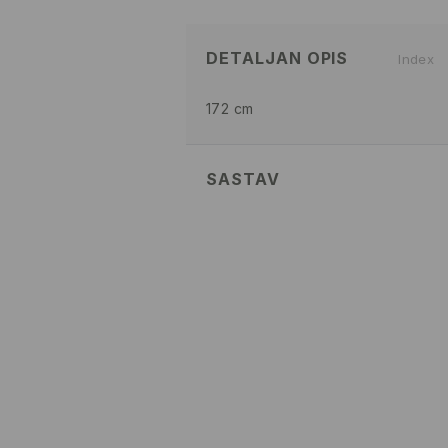
DETALJAN OPIS
Index
172 cm
SASTAV
78% POLYAMIDE, 20% COTTON, 