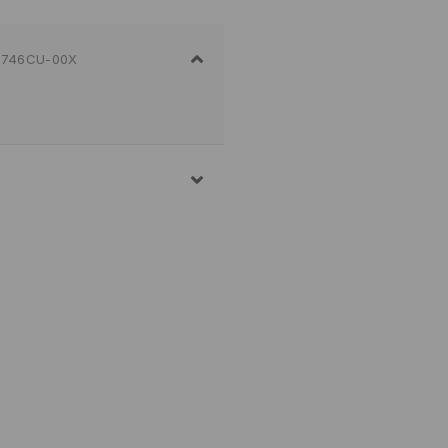
746CU-00X
2% ELASTANE