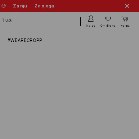
 🤑
Za nju
Za njega
Nalog
Omiljeno
Korpa
#WEARECROPP