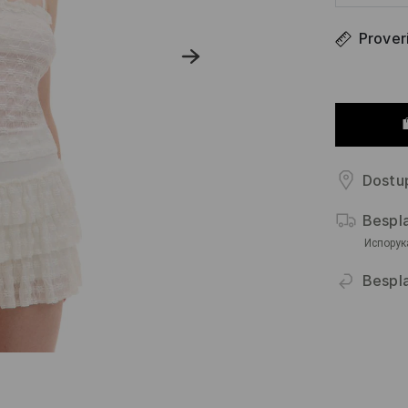
Proveri
Dostup
Bespl
Испорук
Bespla