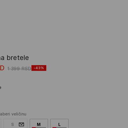
a bretele
SD
1 399
RSD
-43%
e
zaberi veličinu
S
M
L