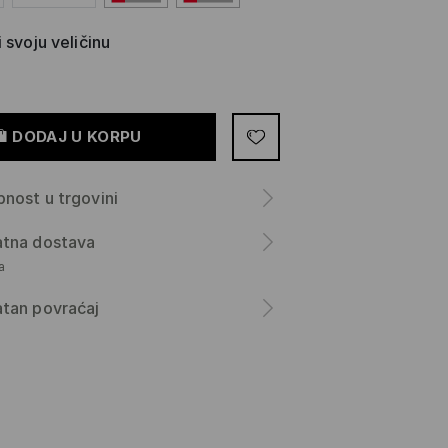
 svoju veličinu
DODAJ U KORPU
nost u trgovini
atna dostava
а
tan povraćaj