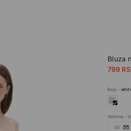
Bluza n
799
R
Boja
-
whit
Veličina
-
I
XS