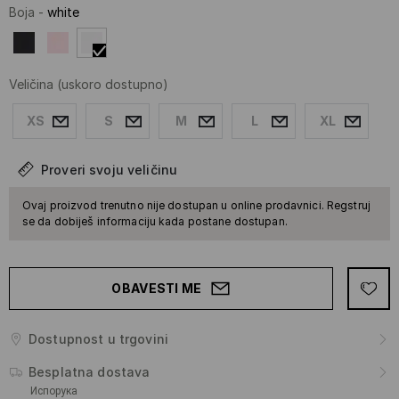
Boja
-
white
Veličina
(uskoro dostupno)
XS
S
M
L
XL
Proveri svoju veličinu
Ovaj proizvod trenutno nije dostupan u online prodavnici. Regstruj
se da dobiješ informaciju kada postane dostupan.
OBAVESTI ME
Dostupnost u trgovini
Besplatna dostava
Испорука