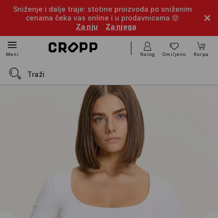
Sniženje i dalje traje: stotine proizvoda po sniženim
cenama čeka vas online i u prodavnicama 🤑
Za nju
Za njega
Nalog
Omiljeno
Korpa
Meni