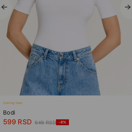
Coming Soon
Bodi
599
RSD
649
RSD
-8%