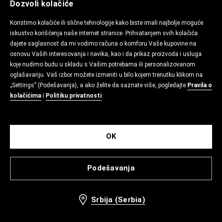
Dozvoli kolačiće
Koristimo kolačiće ili slične tehnologije kako biste imali najbolje moguće
iskustvo korišćenja naše internet stranice. Prihvatanjem svih kolačića
dajete saglasnost da mi vodimo računa o komforu Vaše kupovine na
osnovu Vaših interesovanja i navika, kao i da prikaz proizvoda i usluga
koje nudimo budu u skladu s Vašim potrebama ili personalizovanom
oglašavanju. Vaš izbor možete izmeniti u bilo kojem trenutku klikom na
„Settings” (Podešavanja), a ako želite da saznate više, pogledajte
Pravila o
kolačićima
i
Politiku privatnosti
.
OK
Podešavanja
Srbija (Serbia)