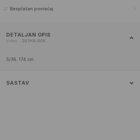
Besplatan povraćaj
DETALJAN OPIS
Index
297HX-00X
S/36. 174 cm
SASTAV
93% POLYAMIDE, 7% ELASTANE