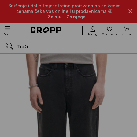
Sniženje i dalje traje: stotine proizvoda po sniženim
cenama čeka vas online i u prodavnicama 🤑
Za nju
Za njega
Nalog
Omiljeno
Korpa
Meni