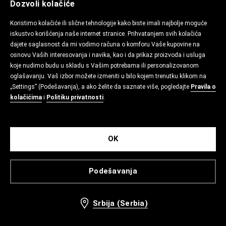
Dozvoli kolačiće
Koristimo kolačiće ili slične tehnologije kako biste imali najbolje moguće
iskustvo korišćenja naše internet stranice. Prihvatanjem svih kolačića
dajete saglasnost da mi vodimo računa o komforu Vaše kupovine na
osnovu Vaših interesovanja i navika, kao i da prikaz proizvoda i usluga
koje nudimo budu u skladu s Vašim potrebama ili personalizovanom
oglašavanju. Vaš izbor možete izmeniti u bilo kojem trenutku klikom na
„Settings” (Podešavanja), a ako želite da saznate više, pogledajte
Pravila o
kolačićima
i
Politiku privatnosti
.
OK
Podešavanja
Srbija (Serbia)