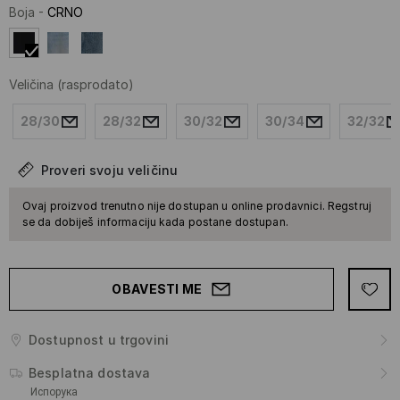
Boja
-
CRNO
Veličina
(rasprodato)
28/30
28/32
30/32
30/34
32/32
Proveri svoju veličinu
Ovaj proizvod trenutno nije dostupan u online prodavnici. Regstruj
se da dobiješ informaciju kada postane dostupan.
OBAVESTI ME
Dostupnost u trgovini
Besplatna dostava
Испорука