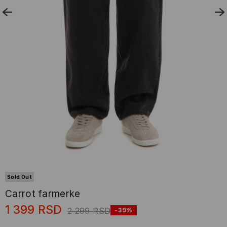
Sold Out
Carrot farmerke
1 399
RSD
2 299
RSD
-39%