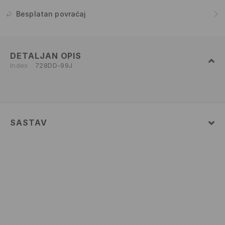
Besplatan povraćaj
DETALJAN OPIS
Index
728DD-99J
SASTAV
99% COTTON, 1% ELASTANE