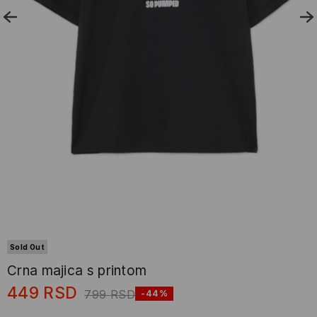
Sold Out
Crna majica s printom
449
RSD
799
RSD
-44%