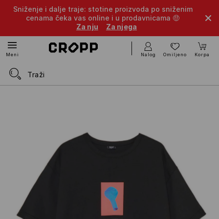
Sniženje i dalje traje: stotine proizvoda po sniženim
cenama čeka vas online i u prodavnicama 🤑
Za nju
Za njega
Nalog
Omiljeno
Korpa
Meni