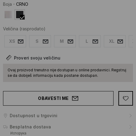
Boja
-
CRNO
Veličina
(rasprodato)
XS
S
M
L
XL
X
Proveri svoju veličinu
Ovaj proizvod trenutno nije dostupan u online prodavnici. Regstruj
se da dobiješ informaciju kada postane dostupan.
OBAVESTI ME
Dostupnost u trgovini
Besplatna dostava
Испорука