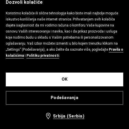
Dozvoli kolačiće
Koristimo kolačiće ili slične tehnologije kako biste imali najbolje moguće
iskustvo korišćenja naše internet stranice. Prihvatanjem svih kolačića
dajete saglasnost da mi vodimo računa o komforu Vaše kupovine na
osnovu Vaših interesovanja i navika, kao i da prikaz proizvoda i usluga
koje nudimo budu u skladu s Vašim potrebama ili personalizovanom
oglašavanju. Vaš izbor možete izmeniti u bilo kojem trenutku klikom na
„Settings” (Podešavanja), a ako želite da saznate više, pogledajte
Pravila o
kolačićima
i
Politiku privatnosti
.
OK
Podešavanja
Srbija (Serbia)