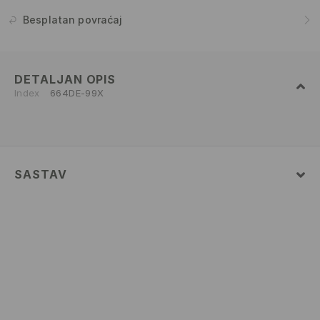
Besplatan povraćaj
DETALJAN OPIS
Index
664DE-99X
SASTAV
Glavni
:
100% PAMUK
PRATI U MAŠINI ZA PRANJE VEŠA NA
MAKSIMALNOJ TEMP. 30 ° C - NORMALAN
POSTUPAK