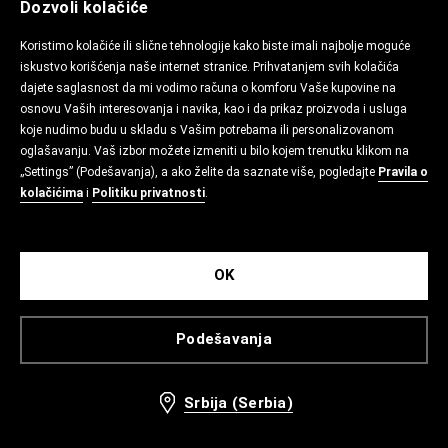
Dozvoli kolačiće
Koristimo kolačiće ili slične tehnologije kako biste imali najbolje moguće
iskustvo korišćenja naše internet stranice. Prihvatanjem svih kolačića
dajete saglasnost da mi vodimo računa o komforu Vaše kupovine na
osnovu Vaših interesovanja i navika, kao i da prikaz proizvoda i usluga
koje nudimo budu u skladu s Vašim potrebama ili personalizovanom
oglašavanju. Vaš izbor možete izmeniti u bilo kojem trenutku klikom na
„Settings” (Podešavanja), a ako želite da saznate više, pogledajte
Pravila o
kolačićima
i
Politiku privatnosti
.
OK
Podešavanja
Srbija (Serbia)