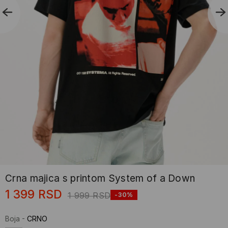
Crna majica s printom System of a Down
1 399
RSD
1 999
RSD
-30%
Boja
-
CRNO