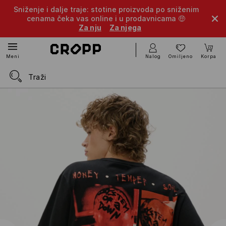
Sniženje i dalje traje: stotine proizvoda po sniženim
cenama čeka vas online i u prodavnicama 🤑
Za nju
Za njega
Nalog
Omiljeno
Korpa
Meni