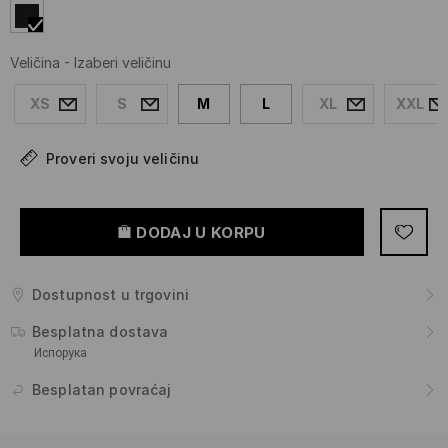
Veličina
-
Izaberi veličinu
XS
S
M
L
XL
XXL
Proveri svoju veličinu
DODAJ U KORPU
Dostupnost u trgovini
Besplatna dostava
Испорука
Besplatan povraćaj