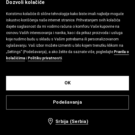
Dozvoli kolačiće
Koristimo kolačiće ili slične tehnologije kako biste imali najbolje moguće
iskustvo korišćenja naše internet stranice. Prihvatanjem svih kolačića
dajete saglasnost da mi vodimo računa o komforu Vaše kupovine na
osnovu Vaših interesovanja i navika, kao i da prikaz proizvoda i usluga
koje nudimo budu u skladu s Vašim potrebama ili personalizovanom
oglašavanju. Vaš izbor možete izmeniti u bilo kojem trenutku klikom na
„Settings” (Podešavanja), a ako želite da saznate više, pogledajte
Pravila o
kolačićima
i
Politiku privatnosti
.
OK
Podešavanja
Srbija (Serbia)