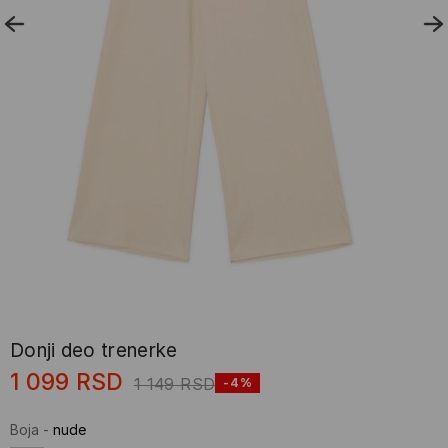
Donji deo trenerke
1 099
RSD
1 149
RSD
-4%
Boja
-
nude