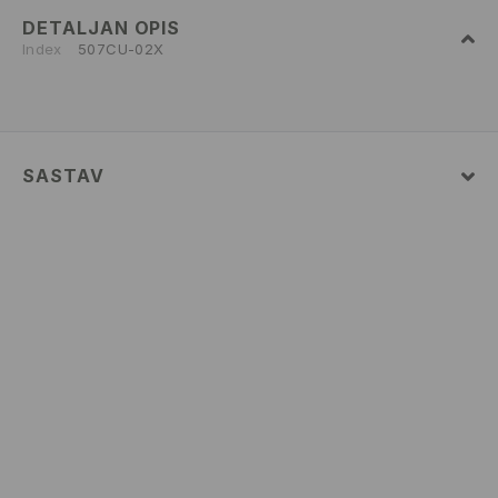
DETALJAN OPIS
Index
507CU-02X
SASTAV
98% POLYESTER, 2% ELASTANE