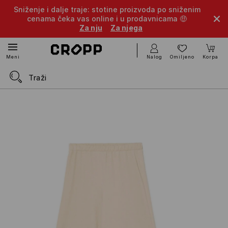
Sniženje i dalje traje: stotine proizvoda po sniženim
cenama čeka vas online i u prodavnicama 🤑
Za nju
Za njega
Nalog
Omiljeno
Korpa
Meni