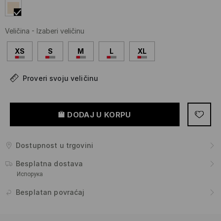
Veličina
-
Izaberi veličinu
XS
S
M
L
XL
Proveri svoju veličinu
DODAJ U KORPU
Dostupnost u trgovini
Besplatna dostava
Испорука
Besplatan povraćaj