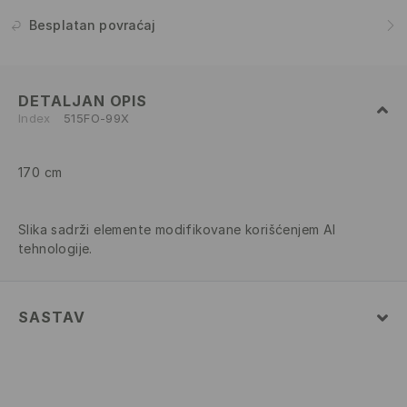
Besplatan povraćaj
DETALJAN OPIS
Index
515FO-99X
170 cm
Slika sadrži elemente modifikovane korišćenjem AI
tehnologije.
SASTAV
70% COTTON, 30% POLYESTER