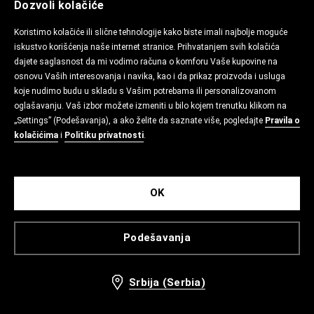
Dozvoli kolačiće
Koristimo kolačiće ili slične tehnologije kako biste imali najbolje moguće
iskustvo korišćenja naše internet stranice. Prihvatanjem svih kolačića
dajete saglasnost da mi vodimo računa o komforu Vaše kupovine na
osnovu Vaših interesovanja i navika, kao i da prikaz proizvoda i usluga
koje nudimo budu u skladu s Vašim potrebama ili personalizovanom
oglašavanju. Vaš izbor možete izmeniti u bilo kojem trenutku klikom na
„Settings” (Podešavanja), a ako želite da saznate više, pogledajte
Pravila o
kolačićima
i
Politiku privatnosti
.
OK
Podešavanja
Srbija (Serbia)