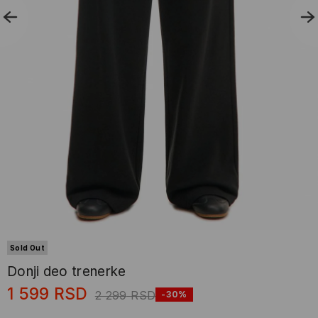
Sold Out
Donji deo trenerke
1 599
RSD
2 299
RSD
-30%