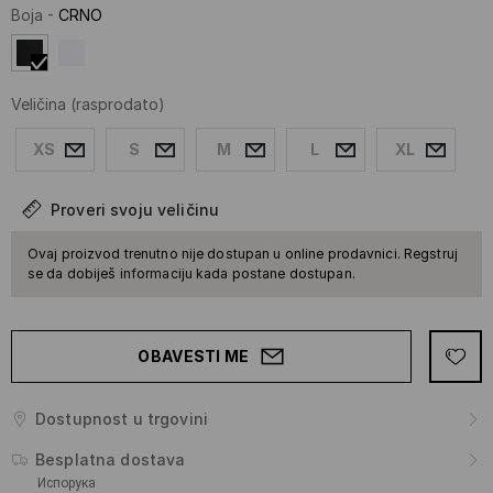
Boja
-
CRNO
Veličina
(rasprodato)
XS
S
M
L
XL
Proveri svoju veličinu
Ovaj proizvod trenutno nije dostupan u online prodavnici. Regstruj
se da dobiješ informaciju kada postane dostupan.
OBAVESTI ME
Dostupnost u trgovini
Besplatna dostava
Испорука