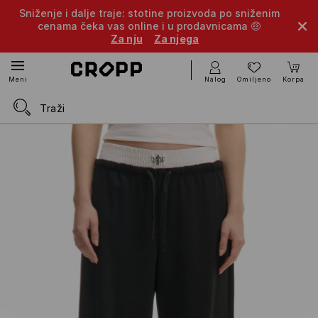
Sniženje i dalje traje: stotine proizvoda po sniženim
cenama čeka vas online i u prodavnicama 🤑
Za nju
Za njega
Nalog
Omiljeno
Korpa
Meni