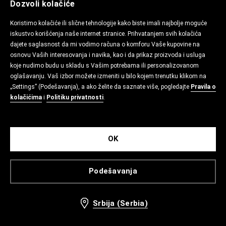
Dozvoli kolačiće
Koristimo kolačiće ili slične tehnologije kako biste imali najbolje moguće
iskustvo korišćenja naše internet stranice. Prihvatanjem svih kolačića
dajete saglasnost da mi vodimo računa o komforu Vaše kupovine na
osnovu Vaših interesovanja i navika, kao i da prikaz proizvoda i usluga
koje nudimo budu u skladu s Vašim potrebama ili personalizovanom
oglašavanju. Vaš izbor možete izmeniti u bilo kojem trenutku klikom na
„Settings” (Podešavanja), a ako želite da saznate više, pogledajte
Pravila o
kolačićima
i
Politiku privatnosti
.
OK
Podešavanja
Srbija (Serbia)