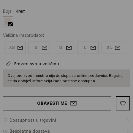
Boja
-
Krem
Veličina
(rasprodato)
XS
S
M
L
XL
X
Proveri svoju veličinu
Ovaj proizvod trenutno nije dostupan u online prodavnici. Regstruj
se da dobiješ informaciju kada postane dostupan.
OBAVESTI ME
Dostupnost u trgovini
Besplatna dostava