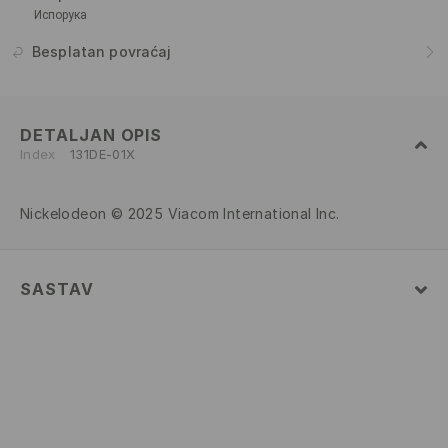
Испорука
Besplatan povraćaj
DETALJAN OPIS
Index
131DE-01X
Nickelodeon © 2025 Viacom International Inc.
SASTAV
Glavni
:
52% PAMUK, 48% POLIESTER
PRATI U MAŠINI ZA PRANJE VEŠA NA
MAKSIMALNOJ TEMP. 30 ° C - NORMALAN