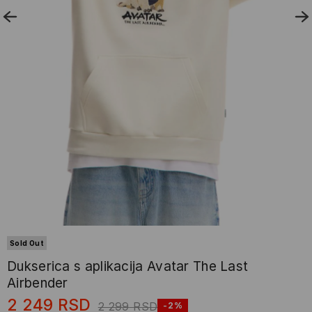
Sold Out
Dukserica s aplikacija Avatar The Last
Airbender
2 249
RSD
2 299
RSD
-2%