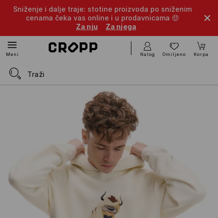
Sniženje i dalje traje: stotine proizvoda po sniženim
cenama čeka vas online i u prodavnicama 🤑
Za nju
Za njega
Nalog
Omiljeno
Korpa
Meni