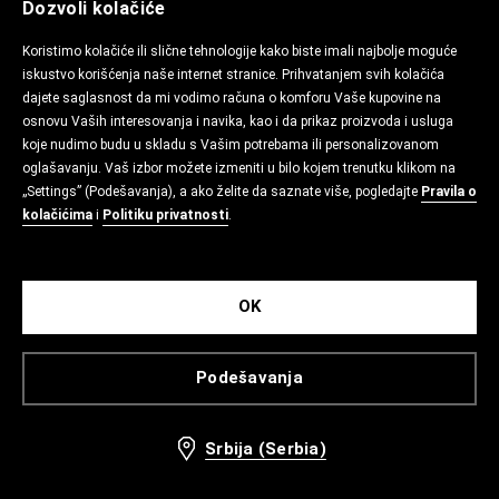
Dozvoli kolačiće
Koristimo kolačiće ili slične tehnologije kako biste imali najbolje moguće
iskustvo korišćenja naše internet stranice. Prihvatanjem svih kolačića
dajete saglasnost da mi vodimo računa o komforu Vaše kupovine na
osnovu Vaših interesovanja i navika, kao i da prikaz proizvoda i usluga
koje nudimo budu u skladu s Vašim potrebama ili personalizovanom
oglašavanju. Vaš izbor možete izmeniti u bilo kojem trenutku klikom na
„Settings” (Podešavanja), a ako želite da saznate više, pogledajte
Pravila o
kolačićima
i
Politiku privatnosti
.
OK
Podešavanja
Srbija (Serbia)