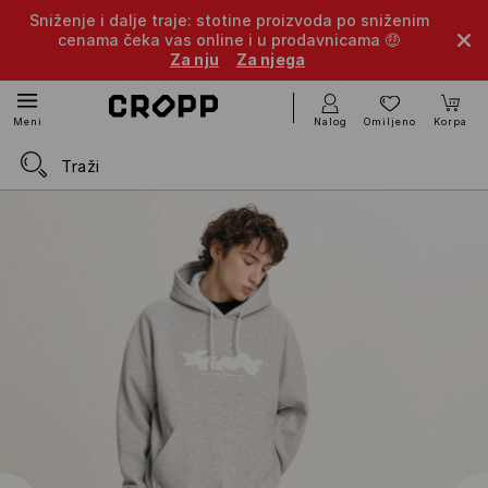
Sniženje i dalje traje: stotine proizvoda po sniženim
cenama čeka vas online i u prodavnicama 🤑
Za nju
Za njega
Nalog
Omiljeno
Korpa
Meni