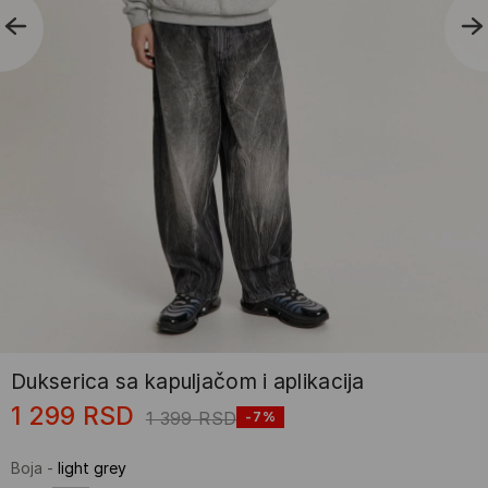
Dukserica sa kapuljačom i aplikacija
1 299
RSD
1 399
RSD
-7%
Boja
-
light grey