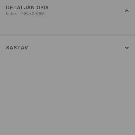
DETALJAN OPIS
Index
790HX-09M
SASTAV
52% COTTON, 48% POLYESTER