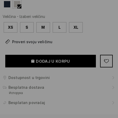
Veličina
-
Izaberi veličinu
XS
S
M
L
XL
Proveri svoju veličinu
DODAJ U KORPU
Dostupnost u trgovini
Besplatna dostava
Испорука
Besplatan povraćaj