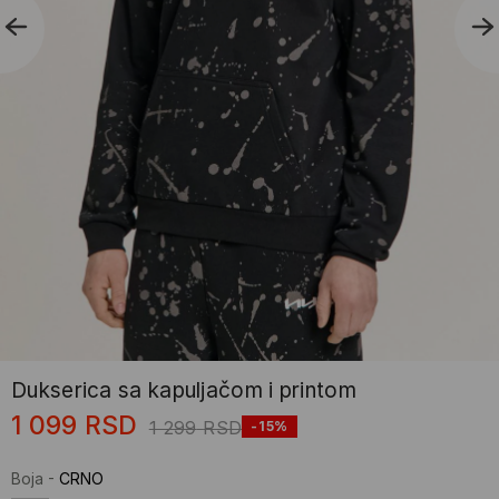
Dukserica sa kapuljačom i printom
1 099
RSD
1 299
RSD
-15%
Boja
-
CRNO