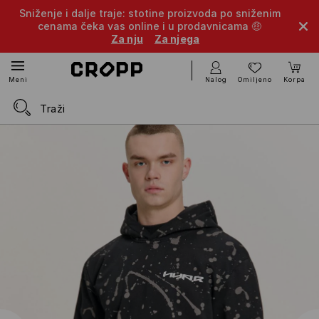
Sniženje i dalje traje: stotine proizvoda po sniženim
cenama čeka vas online i u prodavnicama 🤑
Za nju
Za njega
Nalog
Omiljeno
Korpa
Meni