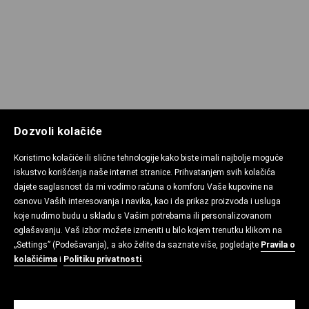
Dozvoli kolačiće
Koristimo kolačiće ili slične tehnologije kako biste imali najbolje moguće
iskustvo korišćenja naše internet stranice. Prihvatanjem svih kolačića
dajete saglasnost da mi vodimo računa o komforu Vaše kupovine na
osnovu Vaših interesovanja i navika, kao i da prikaz proizvoda i usluga
koje nudimo budu u skladu s Vašim potrebama ili personalizovanom
oglašavanju. Vaš izbor možete izmeniti u bilo kojem trenutku klikom na
„Settings” (Podešavanja), a ako želite da saznate više, pogledajte
Pravila o
kolačićima
i
Politiku privatnosti
.