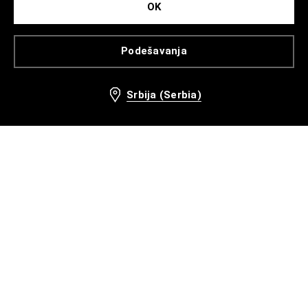
OK
Podešavanja
Srbija (Serbia)
Pogledajte kako da upotpunite svoj