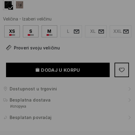
Veličina
-
Izaberi veličinu
XS
S
M
L
XL
XXL
Proveri svoju veličinu
DODAJ U KORPU
Dostupnost u trgovini
Besplatna dostava
Испорука
Besplatan povraćaj