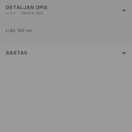
DETALJAN OPIS
Index
784HX-99X
L/40. 185 cm
SASTAV
52% COTTON, 48% POLYESTER