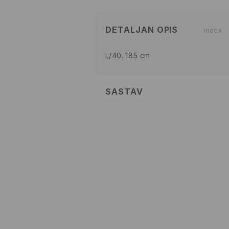
DETALJAN OPIS
Index
L/40. 185 cm
SASTAV
100% ACRYLIC