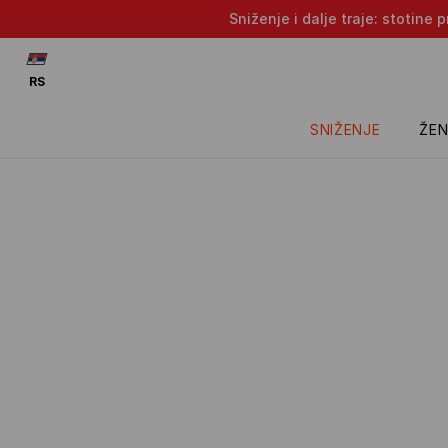
Sniženje i dalje traje: stotin
RS
SNIŽENJE
ŽEN