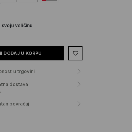
 svoju veličinu
DODAJ U KORPU
nost u trgovini
atna dostava
а
tan povraćaj