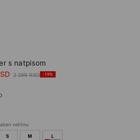
r s natpisom
RSD
2 299
RSD
-13%
O
zaberi veličinu
S
M
L