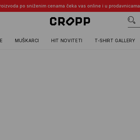
e proizvoda po sniženim cenama čeka vas online i u prodavnicama
E
MUŠKARCI
HIT NOVITETI
T-SHIRT GALLERY