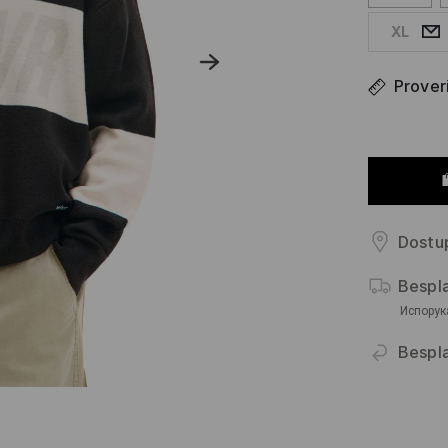
XL
Proveri
Dostup
Bespl
Испорук
Bespla