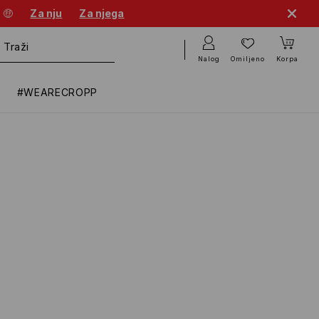
 🤑
Za nju
Za njega
Nalog
Omiljeno
Korpa
#WEARECROPP