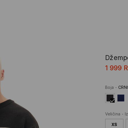
Džempe
1 999
Boja
-
CRN
Veličina
-
I
XS