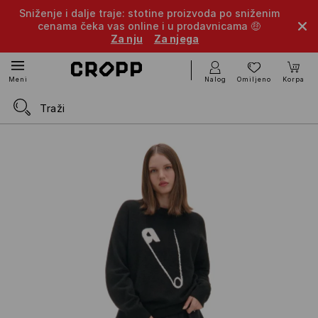
Sniženje i dalje traje: stotine proizvoda po sniženim
cenama čeka vas online i u prodavnicama 🤑
Za nju
Za njega
Nalog
Omiljeno
Korpa
Meni