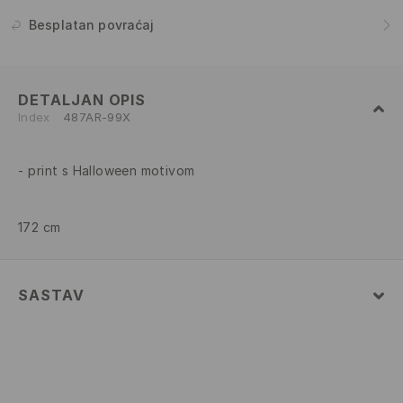
Besplatan povraćaj
DETALJAN OPIS
Index
487AR-99X
print s Halloween motivom
172 cm
SASTAV
Glavni
:
57% POLIESTER, 26% AKRIL, 14% POLIAMID, 3%
ELASTAN