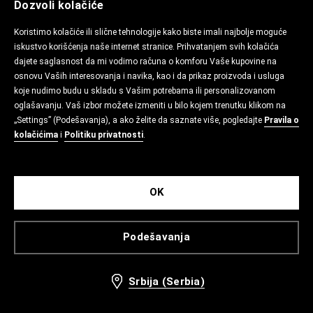
Dozvoli kolačiće
Koristimo kolačiće ili slične tehnologije kako biste imali najbolje moguće
iskustvo korišćenja naše internet stranice. Prihvatanjem svih kolačića
dajete saglasnost da mi vodimo računa o komforu Vaše kupovine na
osnovu Vaših interesovanja i navika, kao i da prikaz proizvoda i usluga
koje nudimo budu u skladu s Vašim potrebama ili personalizovanom
oglašavanju. Vaš izbor možete izmeniti u bilo kojem trenutku klikom na
„Settings” (Podešavanja), a ako želite da saznate više, pogledajte
Pravila o
kolačićima
i
Politiku privatnosti
.
OK
Podešavanja
Srbija (Serbia)