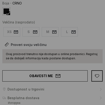
Boja
-
CRNO
Veličina
(rasprodato)
XS
S
M
L
Proveri svoju veličinu
Ovaj proizvod trenutno nije dostupan u online prodavnici. Regstruj
se da dobiješ informaciju kada postane dostupan.
OBAVESTI ME
Dostupnost u trgovini
Besplatna dostava
Испорука