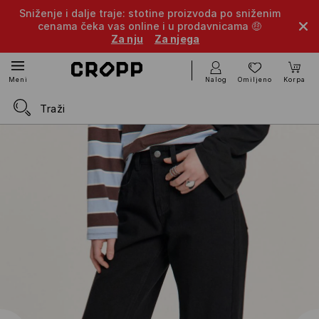
Sniženje i dalje traje: stotine proizvoda po sniženim
cenama čeka vas online i u prodavnicama 🤑
Za nju
Za njega
Nalog
Omiljeno
Korpa
Meni