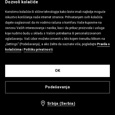
Dozvoli kolačiće
Koristimo kolačiće ili slične tehnologije kako biste imali najbolje moguće
iskustvo korišćenja naše internet stranice. Prihvatanjem svih kolačića
dajete saglasnost da mi vodimo računa o komforu Vaše kupovine na
osnovu Vaših interesovanja i navika, kao i da prikaz proizvoda i usluga
koje nudimo budu u skladu s Vašim potrebama ili personalizovanom
oglašavanju. Vaš izbor možete izmeniti u bilo kojem trenutku klikom na
„Settings” (Podešavanja), a ako želite da saznate više, pogledajte
Pravila o
kolačićima
i
Politiku privatnosti
.
OK
Podešavanja
Srbija (Serbia)