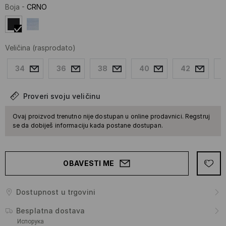
Boja
-
CRNO
Veličina
(rasprodato)
34
36
38
40
42
Proveri svoju veličinu
Ovaj proizvod trenutno nije dostupan u online prodavnici. Regstruj
se da dobiješ informaciju kada postane dostupan.
OBAVESTI ME
Dostupnost u trgovini
Besplatna dostava
Испорука