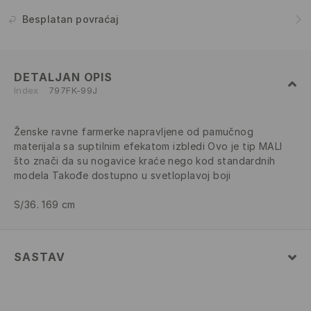
Besplatan povraćaj
DETALJAN OPIS
Index
797FK-99J
Ženske ravne farmerke napravljene od pamučnog
materijala sa suptilnim efekatom izbledi Ovo je tip MALI
što znači da su nogavice kraće nego kod standardnih
modela Takođe dostupno u svetloplavoj boji
S/36. 169 cm
SASTAV
Glavni
:
100% PAMUK