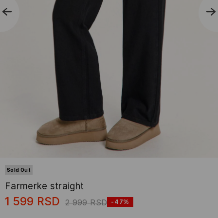
Sold Out
Farmerke straight
1 599
RSD
2 999
RSD
-47%