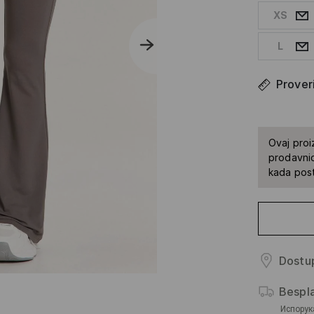
XS
L
Proveri
Ovaj proi
prodavnic
kada pos
Dostup
Bespl
Испорук