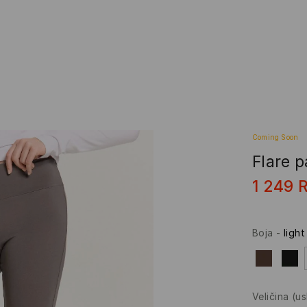
Coming Soon
Flare 
1 249
Boja
-
light
Veličina
(u