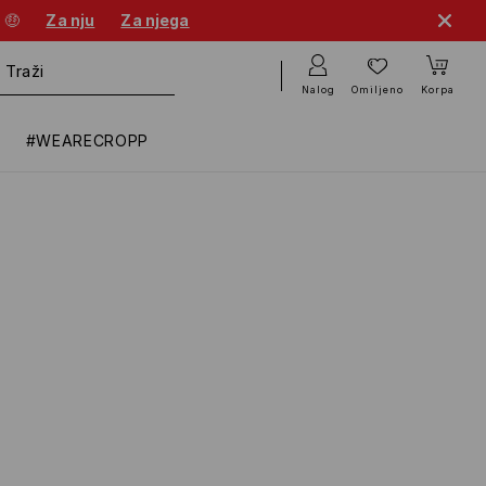
 🤑
Za nju
Za njega
Nalog
Omiljeno
Korpa
#WEARECROPP