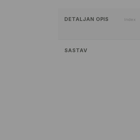
DETALJAN OPIS
Index
SASTAV
95% POLYESTER, 5% ELASTANE