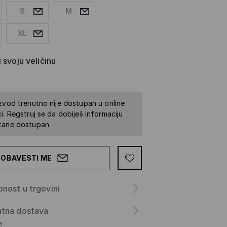
S
M
XL
 svoju veličinu
zvod trenutno nije dostupan u online
i. Regstruj se da dobiješ informaciju
tane dostupan.
OBAVESTI ME
nost u trgovini
atna dostava
а