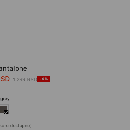
pantalone
RSD
1 299
RSD
-4%
 grey
skoro dostupno)