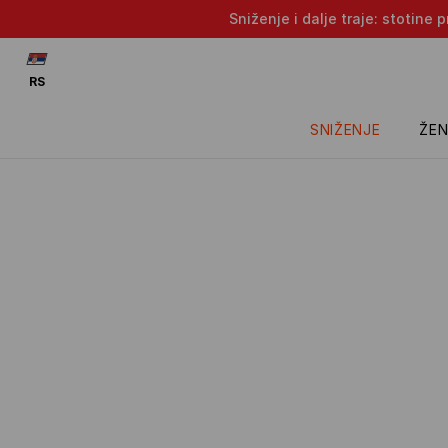
Sniženje i dalje traje: stotin
RS
SNIŽENJE
ŽEN