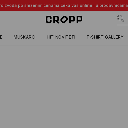
e proizvoda po sniženim cenama čeka vas online i u prodavnicama
E
MUŠKARCI
HIT NOVITETI
T-SHIRT GALLERY