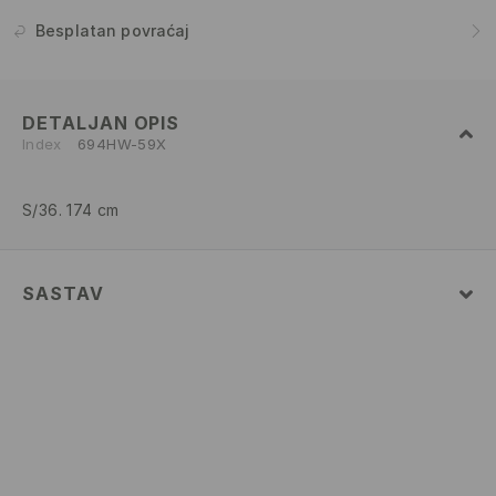
Besplatan povraćaj
DETALJAN OPIS
Index
694HW-59X
S/36. 174 cm
SASTAV
94% POLYAMIDE, 6% ELASTANE