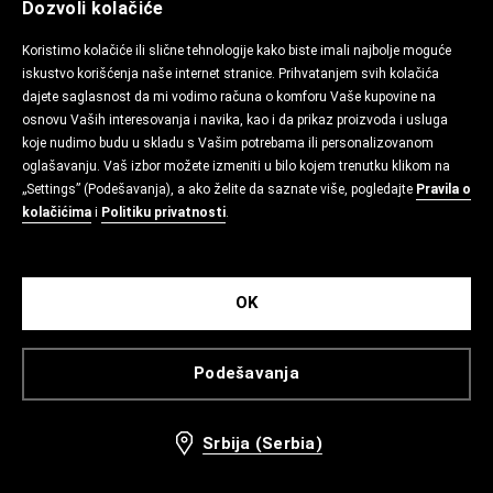
Dozvoli kolačiće
Koristimo kolačiće ili slične tehnologije kako biste imali najbolje moguće
iskustvo korišćenja naše internet stranice. Prihvatanjem svih kolačića
dajete saglasnost da mi vodimo računa o komforu Vaše kupovine na
osnovu Vaših interesovanja i navika, kao i da prikaz proizvoda i usluga
koje nudimo budu u skladu s Vašim potrebama ili personalizovanom
oglašavanju. Vaš izbor možete izmeniti u bilo kojem trenutku klikom na
„Settings” (Podešavanja), a ako želite da saznate više, pogledajte
Pravila o
kolačićima
i
Politiku privatnosti
.
OK
Podešavanja
Srbija (Serbia)