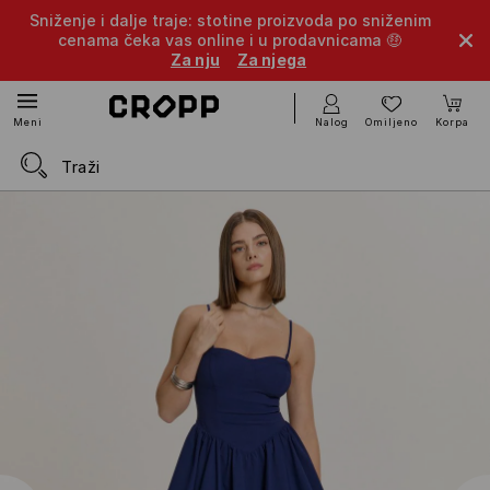
Sniženje i dalje traje: stotine proizvoda po sniženim
cenama čeka vas online i u prodavnicama 🤑
Za nju
Za njega
Nalog
Omiljeno
Korpa
Meni