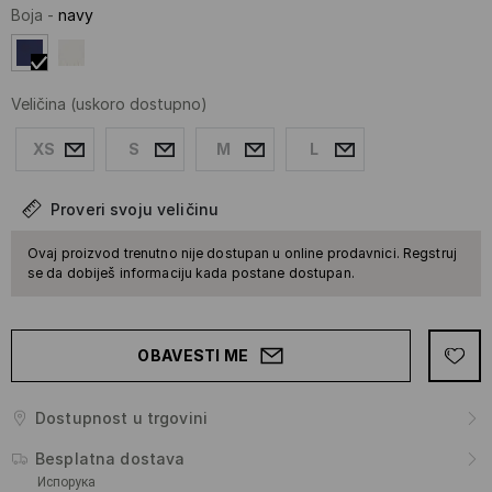
Boja
-
navy
Veličina
(uskoro dostupno)
XS
S
M
L
Proveri svoju veličinu
Ovaj proizvod trenutno nije dostupan u online prodavnici. Regstruj
se da dobiješ informaciju kada postane dostupan.
OBAVESTI ME
Dostupnost u trgovini
Besplatna dostava
Испорука