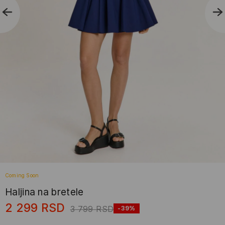
Coming Soon
Haljina na bretele
2 299
RSD
3 799
RSD
-39%