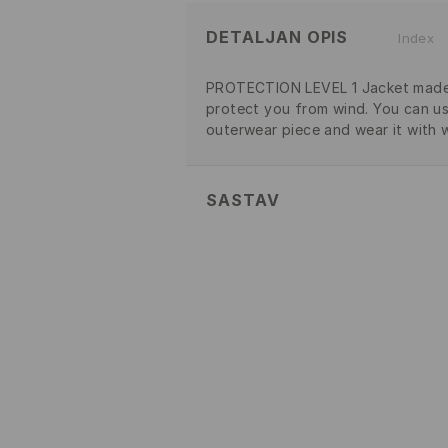
DETALJAN OPIS
Index
PROTECTION LEVEL 1 Jacket made 
protect you from wind. You can use
outerwear piece and wear it with 
SASTAV
Glavni
:
100% ПОЛИЕСТЕР
Postava
:
100% ПОЛИЕСТЕР
PRATI U MAŠINI ZA PRANJ
TEMP. 30 ° C - VEOMA NE
IZBELJIVANJE NIJE DOZVOL
NE SUŠITI U MAŠINI ZA SUŠ