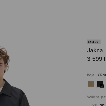
Sold Out
Jakna
3 599
Boja
-
CRN
Veličina
(r
XS