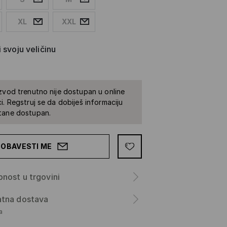
XL
XXL
 svoju veličinu
zvod trenutno nije dostupan u online
i. Regstruj se da dobiješ informaciju
tane dostupan.
OBAVESTI ME
nost u trgovini
atna dostava
а