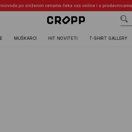
e proizvoda po sniženim cenama čeka vas online i u prodavnicama
E
MUŠKARCI
HIT NOVITETI
T-SHIRT GALLERY