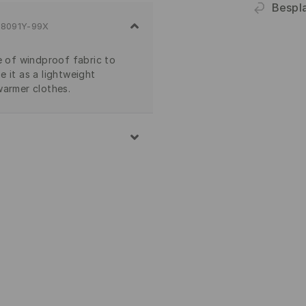
Bespla
8091Y-99X
of windproof fabric to
 it as a lightweight
warmer clothes.
E VEŠA NA MAKSIMALNOJ
ŽAN POSTUPAK
JENO
ENJE VEŠA