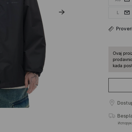
L
Proveri
Ovaj proi
prodavnic
kada pos
Dostup
Bespl
Испорук