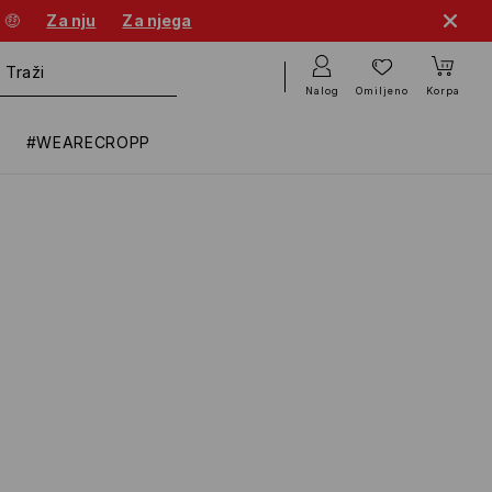
 🤑
Za nju
Za njega
Nalog
Omiljeno
Korpa
#WEARECROPP