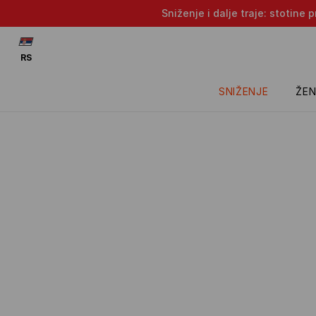
Sniženje i dalje traje: stotin
RS
SNIŽENJE
ŽEN